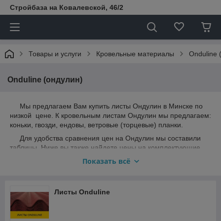
Стройбаза на Ковалевской, 46/2
Товары и услуги
Кровельные материалы
Onduline 
Onduline (ондулин)
Мы предлагаем Вам купить листы Ондулин в Минске по
низкой цене. К кровельным листам Ондулин мы предлагаем:
коньки, гвозди, ендовы, ветровые (торцевые) планки.
Для удобства сравнения цен на Ондулин мы составили
таблицы. Ниже вы также найдете цены на комплектующие.
Показать всё
Обратите внимание, у нас
нет условий
при покупке! Бери
хоть один лист!
Быстрее!
Листы Onduline
Проще!
Выгоднее!
Выбирайте и