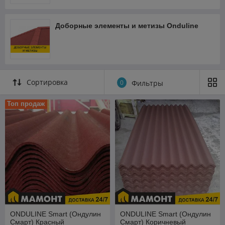
покупайте
ондулин в
нашем новом
Доборные элементы и метизы Onduline
интернет-
магазине
МАМОНТ.БЕЛ
.
Быстрый поиск и подбор товаров;
Сортировка
0
Фильтры
Ассортимент еще шире;
Скидки и акции;
Топ продаж
Автоматический расчет доставки и разгрузки;
Удобное оформление заказа
Купить Ондулин в интернет-магазине Мамонт.бел
ONDULINE Smart (Ондулин
ONDULINE Smart (Ондулин
Смарт) Красный
Смарт) Коричневый