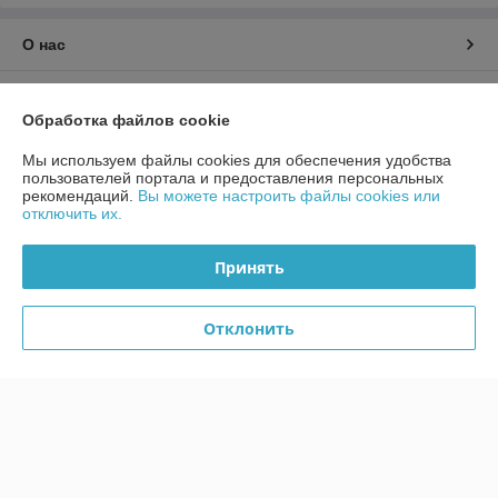
О нас
Контакты
Обработка файлов cookie
Доставка и оплата
Мы используем файлы cookies для обеспечения удобства
пользователей портала и предоставления персональных
рекомендаций.
Вы можете настроить файлы cookies или
График работы
отключить их.
Полная версия сайта
Принять
Политика обработки cookies
Отклонить
Сайт создан на платформе Deal.by