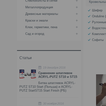
Стеклохолсты и сетки
Кровельны
Металлопродукция
Шифер
Древесные материалы
Onduline 
Краски и эмали
Рулонные
Клеи, герметики, пена
Водосточ
Сад и огород
Комплект
Софиты
Статьи
19 декабря 2016
Сравнение шпатлевок
ACRYL-PUTZ ST10 и ST15
Битва шпатлевок ACRYL-
PUTZ ST10 Start (Польша) и ACRYL-
PUTZ StartST15 Start Finish (РБ)
30 ноября 2016