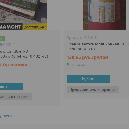
PLN1010
аж
Пленка ветроизоляционная FL
IN1001
Ultra (80 м. кв.)
оклайт 35кг/м3-
50мм (8,64 м2=0,432 м3)
138,65
руб.
/рулон
б.
/упаковка
В наличии
Купить
пить
Производитель и гарантия
итель и гарантия
 услуги