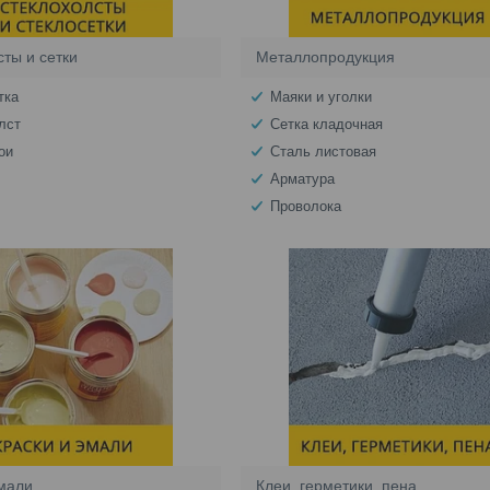
ты и сетки
Металлопродукция
тка
Маяки и уголки
лст
Сетка кладочная
ои
Сталь листовая
Арматура
Проволока
эмали
Клеи, герметики, пена