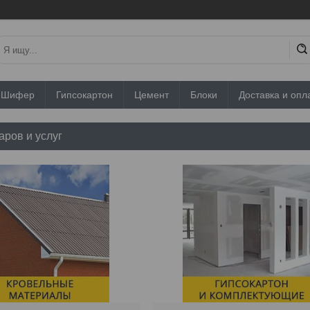
Шифер
Гипсокартон
Цемент
Блоки
Доставка и опл
аров и услуг