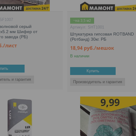
SF1007
~на 3,5 м2
волновой серый
SHT1001
0х5.2 мм Шифер от
Штукатурка гипсовая ROTBAND
го завода (РБ)
(Ротбанд) 30кг. РБ
б.
/лист
18,94
руб.
/мешок
В наличии
пить
Купить
итель и гарантия
Производитель и гарантия