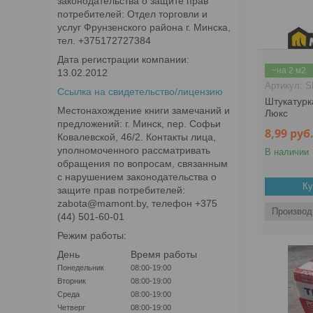
законодательства о защите прав
потребителей: Отдел торговли и
услуг Фрунзенского района г. Минска,
тел. +375172727384
Дата регистрации компании:
~на 2 м2
13.02.2012
S
Ссылка на свидетельство/лицензию
Штукатурк
Местонахождение книги замечаний и
Люкс
предложений: г. Минск, пер. Софьи
8,99
руб
Ковалевской, 46/2. Контакты лица,
уполномоченного рассматривать
В наличии
обращения по вопросам, связанным
с нарушением законодательства о
Ку
защите прав потребителей:
zabota@mamont.by, телефон +375
Производ
(44) 501-60-01
Режим работы:
День
Время работы
Понедельник
08:00-19:00
Вторник
08:00-19:00
Среда
08:00-19:00
Четверг
08:00-19:00