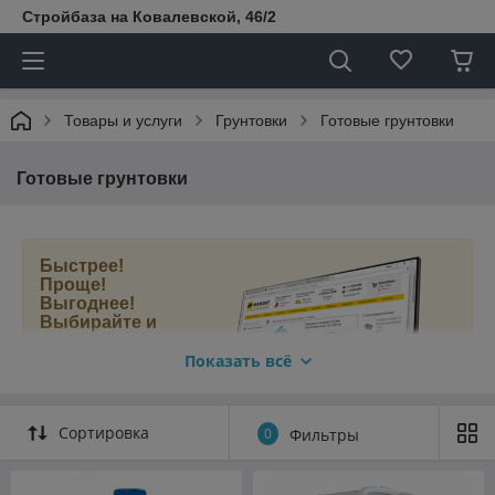
Стройбаза на Ковалевской, 46/2
Товары и услуги
Грунтовки
Готовые грунтовки
Готовые грунтовки
Быстрее!
Проще!
Выгоднее!
Выбирайте и
покупайте
грунтовки в
Показать всё
нашем новом
интернет-
магазине
Сортировка
0
Фильтры
МАМОНТ.БЕЛ
.
Быстрый поиск и подбор товаров;