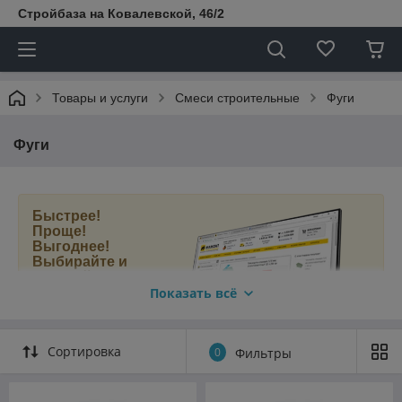
Стройбаза на Ковалевской, 46/2
Товары и услуги
Смеси строительные
Фуги
Фуги
Быстрее!
Проще!
Выгоднее!
Выбирайте и
покупайте фугу
в нашем новом
Показать всё
интернет-
магазине
МАМОНТ.БЕЛ
.
Сортировка
0
Фильтры
Быстрый поиск
и подбор товаров;