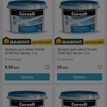
Ассортимент еще шире;
Скидки и акции;
Автоматический расчет доставки и разгрузки;
Удобное оформление заказа
Купить затирку для швов в интернет-магазине Мамонт.бел
Затирка для швов Ceresit
Затирка для швов Ceresit
CE40 №1 белая, 2 кг
CE40 №1 белая, 5 кг
В наличии
В наличии
9,58
20
руб.
руб.
Купить
Купить