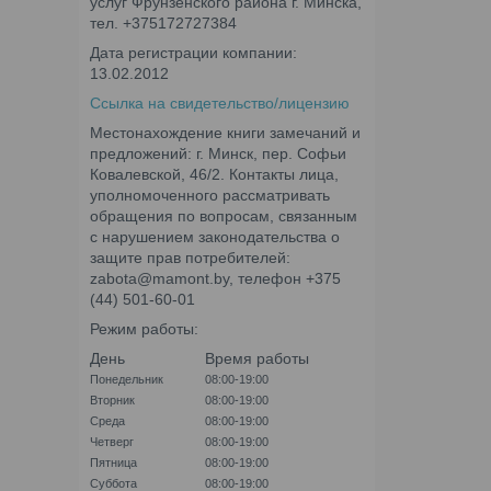
услуг Фрунзенского района г. Минска,
тел. +375172727384
Дата регистрации компании:
13.02.2012
Ссылка на свидетельство/лицензию
Местонахождение книги замечаний и
предложений: г. Минск, пер. Софьи
Ковалевской, 46/2. Контакты лица,
уполномоченного рассматривать
обращения по вопросам, связанным
с нарушением законодательства о
защите прав потребителей:
zabota@mamont.by, телефон +375
(44) 501-60-01
Режим работы:
День
Время работы
Понедельник
08:00-19:00
Вторник
08:00-19:00
Среда
08:00-19:00
Четверг
08:00-19:00
Пятница
08:00-19:00
Суббота
08:00-19:00