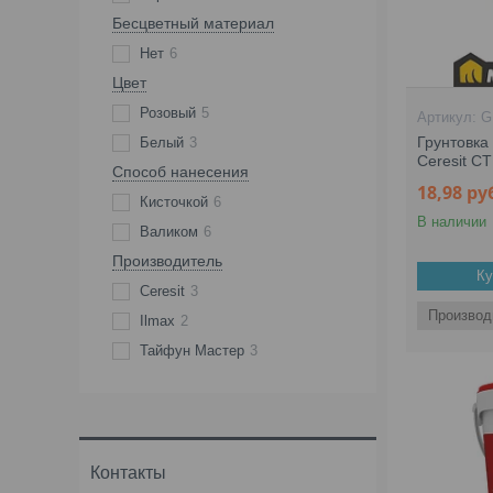
Бесцветный материал
Нет
6
Цвет
Розовый
5
G
Грунтовка 
Белый
3
Ceresit CT1
Способ нанесения
18,98
ру
Кисточкой
6
В наличии
Валиком
6
Производитель
Ку
Ceresit
3
Производ
Ilmax
2
Тайфун Мастер
3
Контакты