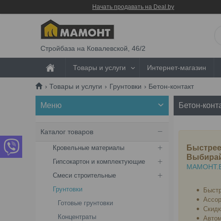
Начать продавать на Deal.by
Стройбаза на Ковалевской, 46/2
Товары и услуги
Интернет-магазин
Товары и услуги
Грунтовки
Бетон-контакт
Бетон-конт
Каталог товаров
Быстрее
Кровельные материалы
Выбирай
Гипсокартон и комплектующие
МАМОНТ.
Смеси строительные
Грунтовки
Быстр
Ассор
Готовые грунтовки
Скидк
Концентраты
Автом