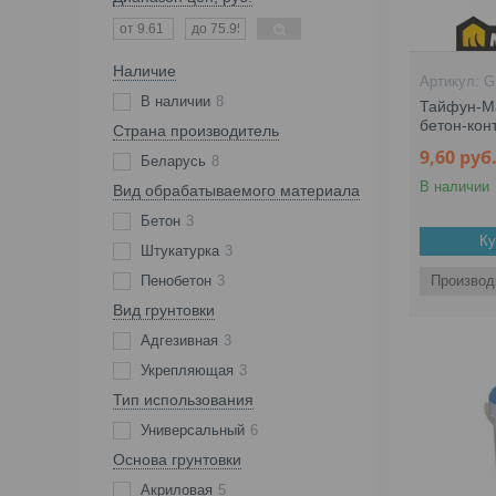
Наличие
G
В наличии
8
Тайфун-Ма
бетон-конт
Страна производитель
9,60
руб
Беларусь
8
В наличии
Вид обрабатываемого материала
Бетон
3
Ку
Штукатурка
3
Пенобетон
3
Производ
Вид грунтовки
Адгезивная
3
Укрепляющая
3
Тип использования
Универсальный
6
Основа грунтовки
Акриловая
5