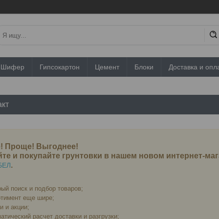
Шифер
Гипсокартон
Цемент
Блоки
Доставка и опл
акт
! Проще! Выгоднее!
те и покупайте грунтовки в нашем новом интернет-ма
.
БЕЛ
ый поиск и подбор товаров;
тимент еще шире;
и и акции;
атический расчет доставки и разгрузки;