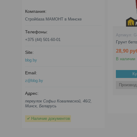
Стройбаза МАМОНТ в Минске
G
+375 (44) 501-60-01
Грунт бето
28,90
ру
В наличии
bbg.by
Ку
z@bbg.by
Производ
переулок Софьи Ковалевской, 46/2,
Минск, Беларусь
Наличие документов