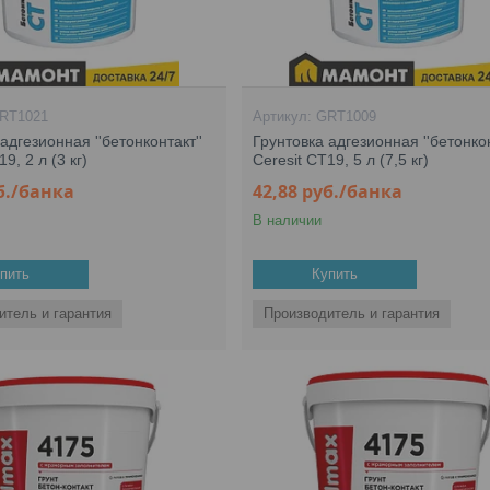
RT1021
GRT1009
адгезионная ''бетонконтакт''
Грунтовка адгезионная ''бетонкон
9, 2 л (3 кг)
Ceresit CT19, 5 л (7,5 кг)
б.
/банка
42,88
руб.
/банка
В наличии
пить
Купить
итель и гарантия
Производитель и гарантия