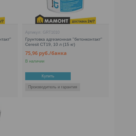
GRT1010
такт''
Грунтовка адгезионная ''бетонконтакт''
Ceresit CT19, 10 л (15 кг)
75,96
руб.
/банка
В наличии
Купить
Производитель и гарантия