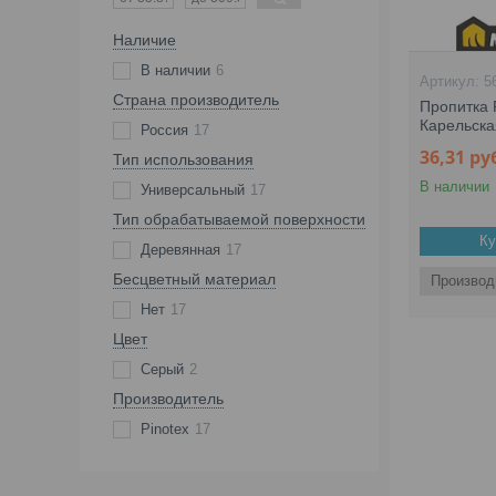
Наличие
В наличии
6
5
Страна производитель
Пропитка P
Карельска
Россия
17
36,31
ру
Тип использования
В наличии
Универсальный
17
Тип обрабатываемой поверхности
Ку
Деревянная
17
Бесцветный материал
Производ
Нет
17
Цвет
Серый
2
Производитель
Pinotex
17