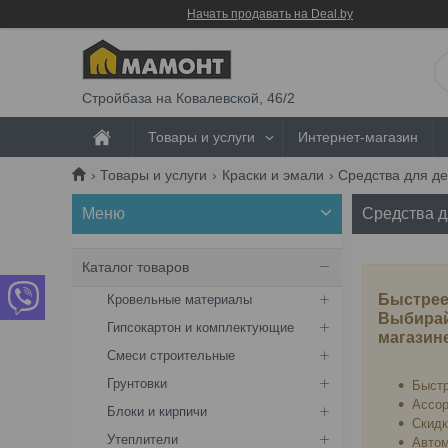
Начать продавать на Deal.by
Стройбаза на Ковалевской, 46/2
Товары и услуги
Интернет-магазин
Товары и услуги
Краски и эмали
Средства для д
Средства д
Каталог товаров
Быстрее
Кровельные материалы
Выбирай
Гипсокартон и комплектующие
магазин
Смеси строительные
Грунтовки
Быстр
Ассор
Блоки и кирпичи
Скидк
Утеплители
Автом