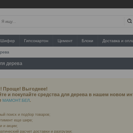
Шифер
Гипсокартон
Цемент
Блоки
Доставка и опл
ерева
ля дерева
! Проще! Выгоднее!
те и покупайте средства для дерева в нашем новом ин
е
.
МАМОНТ.БЕЛ
ый поиск и подбор товаров;
тимент еще шире;
и и акции;
атический расчет доставки и разгрузки;