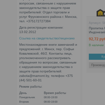
вопросам, связанным с нарушением
законодательства о защите прав
потребителей: Отдел торговли и
услуг Фрунзенского района г. Минска,
тел. +375172727384
5
Дата регистрации компании:
Пропитка P
13.02.2012
Индонезий
Ссылка на свидетельство/лицензию
92,72
ру
Местонахождение книги замечаний и
В наличии
предложений: г. Минск, пер. Софьи
Ковалевской, 46/2. Контакты лица,
Ку
уполномоченного рассматривать
обращения по вопросам, связанным
Производ
с нарушением законодательства о
защите прав потребителей:
zabota@mamont.by, телефон +375
(44) 501-60-01
Режим работы:
День
Время работы
Понедельник
08:00-19:00
Вторник
08:00-19:00