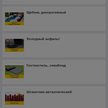
Быстрый поиск и подбор товаров;
Ассортимент еще шире;
Щебень декоративный
Скидки и акции;
Автоматический расчет доставки и разгрузки;
Удобное оформление заказа
Холодный асфальт
Купить товары для сада и огорода в интернет-магазине
Мамонт.бел
Геотекстиль, спанбонд
Штакетник металлический