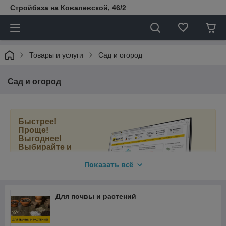
Стройбаза на Ковалевской, 46/2
Товары и услуги
Сад и огород
Сад и огород
Быстрее!
Проще!
Выгоднее!
Выбирайте и
покупайте
товары для сада
Показать всё
и огорода в
нашем новом
интернет-
Для почвы и растений
магазине
МАМОНТ.БЕЛ
.