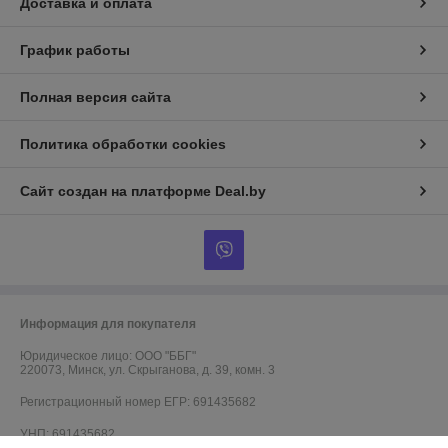
Доставка и оплата
График работы
Полная версия сайта
Политика обработки cookies
Сайт создан на платформе Deal.by
Информация для покупателя
Юридическое лицо:
ООО "ББГ"
220073, Минск, ул. Скрыганова, д. 39, комн. 3
Регистрационный номер ЕГР: 691435682
УНП: 691435682