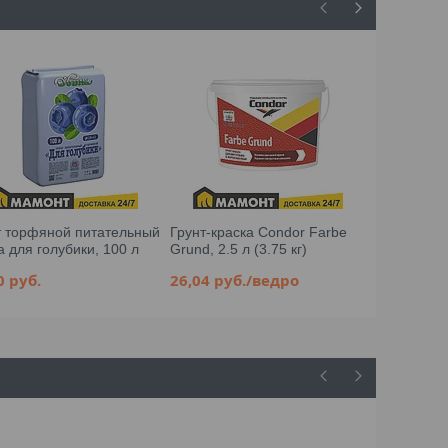
т торфяной питательный
Грунт-краска Condor Farbe
Торф верх
 для голубики, 100 л
Grund, 2.5 л (3.75 кг)
2,5-3,5, 10
30
руб.
26,04
руб.
/ведро
14,47
руб