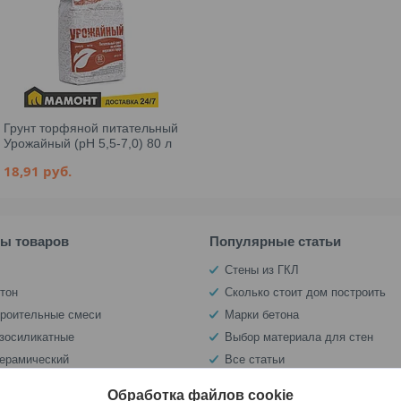
Грунт торфяной питательный
Урожайный (pH 5,5-7,0) 80 л
18,91
руб.
пы товаров
Популярные статьи
Стены из ГКЛ
тон
Сколько стоит дом построить
троительные смеси
Марки бетона
азосиликатные
Выбор материала для стен
керамический
Все статьи
оляция
Обработка файлов cookie