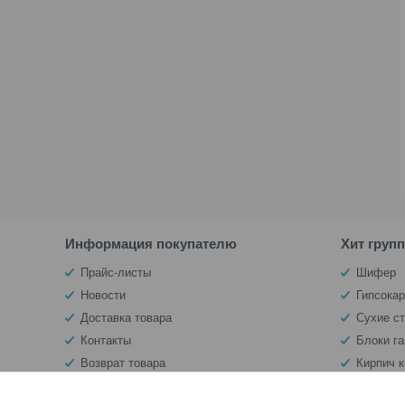
Информация покупателю
Хит груп
Прайс-листы
Шифер
Новости
Гипсокар
Доставка товара
Сухие с
Контакты
Блоки г
Возврат товара
Кирпич 
Документы
Теплоиз