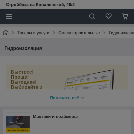
Стройбаза на Ковалевской, 46/2
Товары и услуги
Смеси строительные
Гидроизоля
Гидроизоляция
Быстрее!
Проще!
Выгоднее!
Выбирайте и
покупайте
составы для
Показать всё
гидроизоляции
в нашем новом
интернет-
Мастики и праймеры
магазине
МАМОНТ.БЕЛ
.