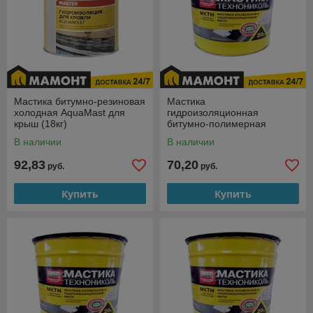
Мастика битумно-резиновая
Мастика
холодная AquaMast для
гидроизоляционная
крыш (18кг)
битумно-полимерная
холодная ТехноНИКОЛЬ
В наличии
В наличии
МБПХ (МКТН) (10кг)
92,83
70,20
руб.
руб.
Купить
Купить