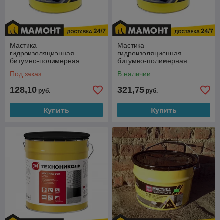
Мастика
Мастика
гидроизоляционная
гидроизоляционная
битумно-полимерная
битумно-полимерная
холодная ТехноНИКОЛЬ
холодная ТехноНИКОЛЬ
Под заказ
В наличии
МБПХ (МКТН) (20кг)
МБПХ (МКТН) (50кг)
128,10
321,75
руб.
руб.
Купить
Купить