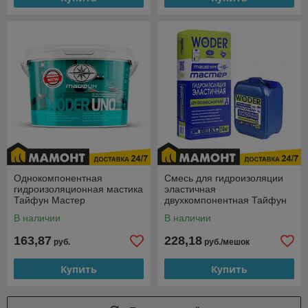
Однокомпонентная
Смесь для гидроизоляции
гидроизоляционная мастика
эластичная
Тайфун Мастер
двухкомпонентная Тайфун
WODERUNO, 15 кг
Мастер WODER DUO, 32 кг
В наличии
В наличии
(24+8 кг)
163,87
228,18
руб.
руб./мешок
Купить
Купить