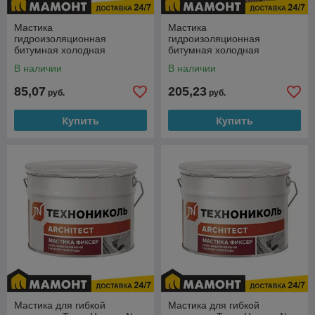
Мастика
Мастика
гидроизоляционная
гидроизоляционная
битумная холодная
битумная холодная
ТехноНИКОЛЬ №24 (МГТН)
ТехноНИКОЛЬ №24 (МГТН)
В наличии
В наличии
(20кг)
(50кг)
85,07
205,23
руб.
руб.
Купить
Купить
Мастика для гибкой
Мастика для гибкой