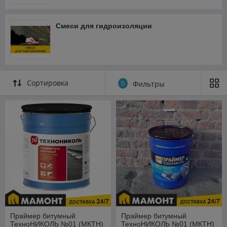
Быстрый поиск и подбор товаров;
Ассортимент еще шире;
Смеси для гидроизоляции
Скидки и акции;
Автоматический расчет доставки и разгрузки;
Удобное оформление заказа
Сортировка
Купить состав для гидроизоляции в интернет-магазине
0
Фильтры
Мамонт.бел
Праймер битумный
Праймер битумный
ТехноНИКОЛЬ №01 (МКТН)
ТехноНИКОЛЬ №01 (МКТН)