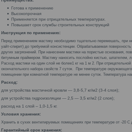
Преимущества:
Готова к применению
Высокопрочная
Применяется при отрицательных температурах.
Повышает срок службы строительных конструкций
Инструкция по применению:
Перед применением мастику необходимо тщательно перемешать, при не
уайт-спирит) до требуемой консистенции. Обрабатываемая поверхность
других загрязнений. При нанесении мастики на пористые основания, п
битумным праймером. Мастику наносить послойно кистью, шпателем, л
Расход мастики на один слой не более1 кг на 1 м 2. При отрицательно
окончательного набора свойств 7 суток. При температуре окружающег
помещении при комнатной температуре не менее суток. Температура на
Расход:
для устройства мастичной кровли — 3,8-5,7 кг/м2 (3-4 слоя);
для устройства гидроизоляции — 2,5 — 3,5 кг/м2 (2 слоя);
расход на 1 слой – 1,0-1,5 кг.
Условия хранения:
Хранить в сухих вентилируемых помещениях при температуре от -20 С 
Гарантийный срок хранения: