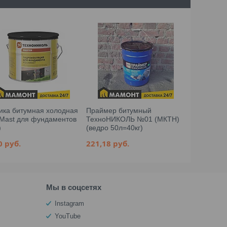
ика битумная холодная
Праймер битумный
Мастика б
Mast для фундаментов
ТехноНИКОЛЬ №01 (МКТН)
AquaMast 
)
(ведро 50л=40кг)
(18кг)
50
руб.
221,18
руб.
71,54
руб
Мы в соцсетях
Instagram
YouTube