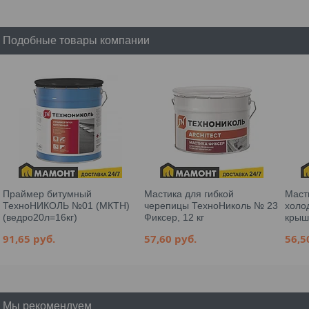
Подобные товары компании
Праймер битумный
Мастика для гибкой
Маст
ТехноНИКОЛЬ №01 (МКТН)
черепицы ТехноНиколь № 23
холо
(ведро20л=16кг)
Фиксер, 12 кг
крыш 
91,65
руб.
57,60
руб.
56,
Мы рекомендуем