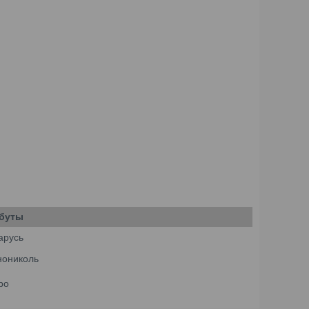
буты
арусь
нониколь
ро