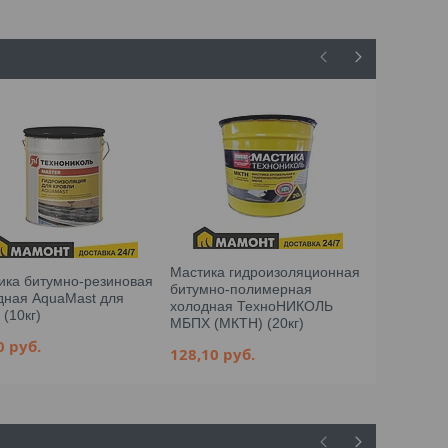
Мастика гидроизоляционная
ика битумно-резиновая
Мастика б
битумно-полимерная
дная AquaMast для
AquaMast 
холодная ТехноНИКОЛЬ
(10кг)
(18кг)
МБПХ (МКТН) (20кг)
50
руб.
71,54
руб
128,10
руб.