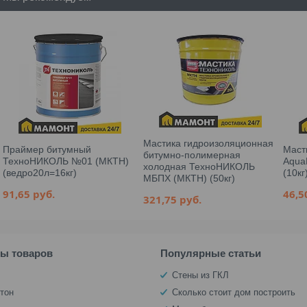
Мастика гидроизоляционная
Праймер битумный
Маст
битумно-полимерная
ТехноНИКОЛЬ №01 (МКТН)
Aqua
холодная ТехноНИКОЛЬ
(ведро20л=16кг)
(10кг
МБПХ (МКТН) (50кг)
91,65
руб.
46,
321,75
руб.
пы товаров
Популярные статьи
Стены из ГКЛ
тон
Сколько стоит дом построить