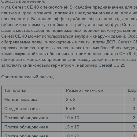
Область применения:
Фуга Ceresit CE 40 с технологией SilicaActive предназначена дл
плитками, грес, мозаикой, плиткой из натурального камня, в том 
поверхностях. Благодаря эффекту «Aquastatic» (капли воды не вп
(обеспечивает высокую стойкость к грибку и плесени) фуга Ceres
швов в местах особенно подверженных периодическому увлажнени
Ceresi CE 40 может использоваться внутри и снаружи зданий. О
обогреваемые полы, гипсокартонные плиты, плиты ДСП. Ceresit С
гаражах, офисах, торговых залах, плавательных бассейнах, меди
химическую стойкость обеспечивает применение состава CE 79.
облицовке в местах сопряжения стен между собой и с полом, шв
заполнять силиконовым герметиком, например Ceresit CS 25.
Ориентировочный расход:
Тип плитки
Размер плитки, см
Шири
Мелкая мозаика
2 х 2
2
Средняя мозаика
5 х 5
3
Плитка облицовочная
10 х 10
2
Плитка облицовочная
15 х 15
3
Плитка облицовочная
10 х 20
3