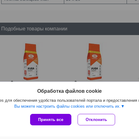
Подобные товары компании
Обработка файлов cookie
Затирка для швов Тайфун
Затирка для швов Тайфун
Затир
FUGA Elastic №202
FUGA Elastic №001 белая, 2
s для обеспечения удобства пользователей портала и предоставления
CE40
пепельная, 2 кг
кг
Вы можете настроить файлы cookies или отключить их.
20,
13,04
руб.
9,60
руб.
Принять все
Отклонить