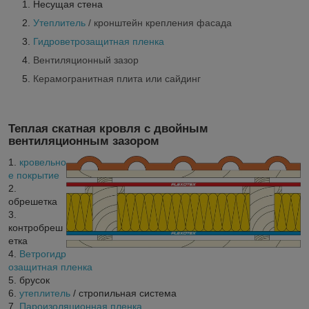
Несущая стена
Утеплитель
/ кронштейн крепления фасада
Гидроветрозащитная пленка
Вентиляционный зазор
Керамогранитная плита или сайдинг
Теплая скатная кровля с двойным
вентиляционным зазором
1.
кровельно
е покрытие
2.
обрешетка
3.
контробреш
етка
4.
Ветрогидр
озащитная пленка
5. брусок
6.
утеплитель
/ стропильная система
7.
Пароизоляционная пленка