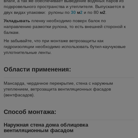
влаги, а так же обеспечивает выведение водяных паров из
подкровельного пространства и утеплителя. Выпускается в
двух видах упаковки:
рулоны по
30
м
2
и по 80
м
2
.
Укладывать
пленку необходимо поверх балок по
направлению размотки рулона, то есть внешней стороной к
балкам.
Не забывайте, что при монтаже ветрозащиты как
гидроизоляции необходимо использовать бутил-каучуковые
уплотнительные ленты.
Области применения:
Мансарда, чердачное перекрытие, стена с наружным
утеплением, ветрозащита вентиляционных фасадов
(вентфасадов).
Способ монтажа:
Наружная стена дома облицовка
вентиляционным фасадом