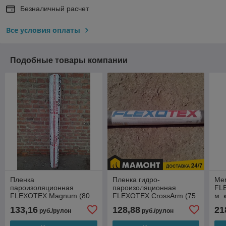
Безналичный расчет
Все условия оплаты
Подобные товары компании
Пленка
Пленка гидро-
Ме
пароизоляционная
пароизоляционная
FLE
FLEXOTEX Magnum (80
FLEXOTEX CrossArm (75
м. 
м. кв.)
м. кв)
133,16
128,88
21
руб./рулон
руб./рулон