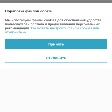
Контакты
Обработка файлов cookie
Доставка и оплата
Мы используем файлы cookies для обеспечения удобства
пользователей портала и предоставления персональных
рекомендаций.
Вы можете настроить файлы cookies или
График работы
отключить их.
Полная версия сайта
Принять
Политика обработки cookies
Отклонить
Сайт создан на платформе Deal.by
Информация для покупателя
Юридическое лицо:
ООО "ББГ"
220073, Минск, ул. Скрыганова, д. 39, комн. 3