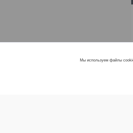
Мы используем файлы cookie
Информация покупателю
Хит груп
Прайс-листы
Шифер
Новости
Гипсокар