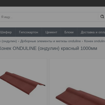
Шифер
Гипсокартон
Цемент
Блоки
Доставка и опл
e (ондулин)
Доборные элементы и метизы onduline
Конек onduli
Конек ONDULINE (ондулин) красный 1000мм