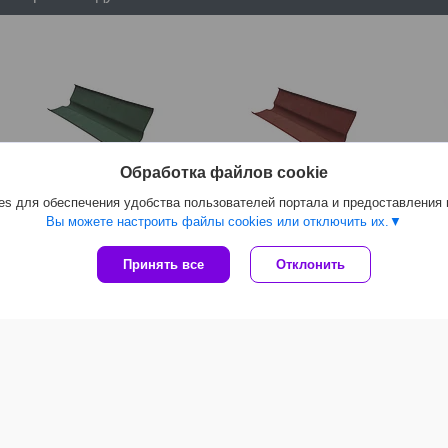
Обработка файлов cookie
s для обеспечения удобства пользователей портала и предоставления
Вы можете настроить файлы cookies или отключить их.
Ендова ONDULINE (ондулин)
Ендова ONDULINE (ондулин)
Ветр
Зеленый 1000мм
Красный 1000мм
Онду
Принять все
Отклонить
14,84
руб.
14,50
руб.
12,
пы товаров
Популярные статьи
Стены из ГКЛ
тон
Сколько стоит дом построить