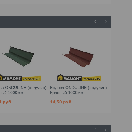
ва ONDULINE (ондулин)
Ендова ONDULINE (ондулин)
Ендова ON
ный 1000мм
Красный 1000мм
антрацито
84
руб.
14,50
руб.
12,23
руб