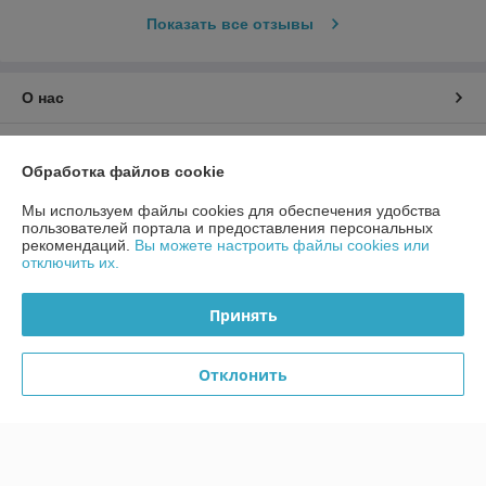
Показать все отзывы
О нас
Контакты
Обработка файлов cookie
Доставка и оплата
Мы используем файлы cookies для обеспечения удобства
пользователей портала и предоставления персональных
рекомендаций.
Вы можете настроить файлы cookies или
График работы
отключить их.
Полная версия сайта
Принять
Политика обработки cookies
Отклонить
Сайт создан на платформе Deal.by