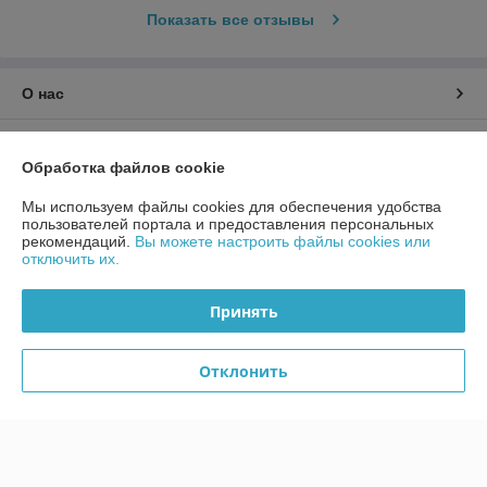
Показать все отзывы
О нас
Контакты
Обработка файлов cookie
Доставка и оплата
Мы используем файлы cookies для обеспечения удобства
пользователей портала и предоставления персональных
рекомендаций.
Вы можете настроить файлы cookies или
График работы
отключить их.
Полная версия сайта
Принять
Политика обработки cookies
Отклонить
Сайт создан на платформе Deal.by