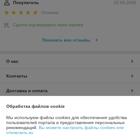
Покупатель
22.04.2026
Отлично
Сделка подтверждена через корзину
Показать все отзывы
О нас
Контакты
Доставка и оплата
График работы
Обработка файлов cookie
Мы используем файлы cookies для обеспечения удобства
Полная версия сайта
пользователей портала и предоставления персональных
рекомендаций.
Вы можете настроить файлы cookies или
отключить их.
Политика обработки cookies