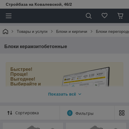
Стройбаза на Ковалевской, 46/2
Товары и услуги
Блоки и кирпичи
Блоки перегород
Блоки керамзитобетонные
Быстрее!
Проще!
Выгоднее!
Выбирайте и
покупайте
керамзитобетон
Показать всё
ные блоки в
нашем новом
интернет-
Сортировка
0
Фильтры
магазине
МАМОНТ.БЕЛ
.