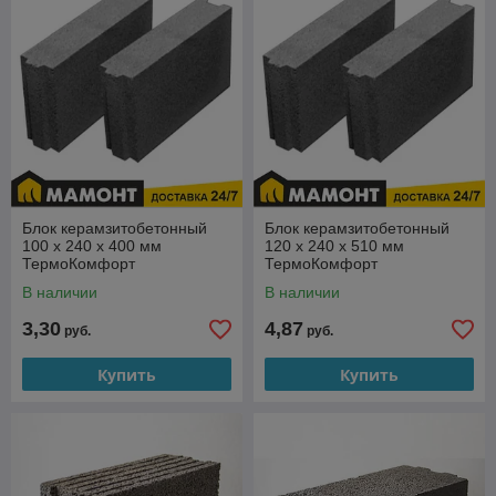
Быстрый поиск и подбор товаров;
Ассортимент еще шире;
Скидки и акции;
Автоматический расчет доставки и разгрузки;
Удобное оформление заказа
Купить керамзитобетонные блоки в интернет-магазине
Мамонт.бел
Блок керамзитобетонный
Блок керамзитобетонный
100 x 240 х 400 мм
120 x 240 х 510 мм
ТермоКомфорт
ТермоКомфорт
В наличии
В наличии
3,30
4,87
руб.
руб.
Купить
Купить