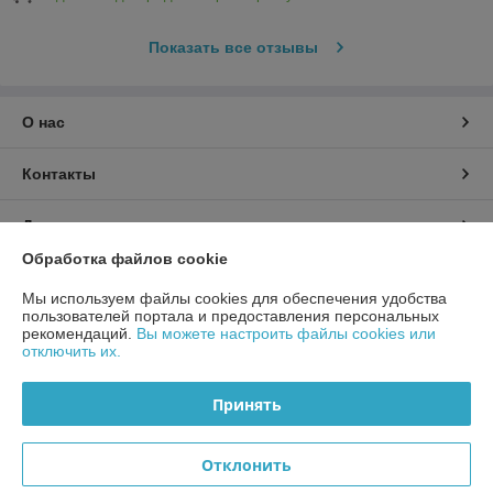
Показать все отзывы
О нас
Контакты
Доставка и оплата
Обработка файлов cookie
График работы
Мы используем файлы cookies для обеспечения удобства
пользователей портала и предоставления персональных
Полная версия сайта
рекомендаций.
Вы можете настроить файлы cookies или
отключить их.
Политика обработки cookies
Принять
Сайт создан на платформе Deal.by
Отклонить