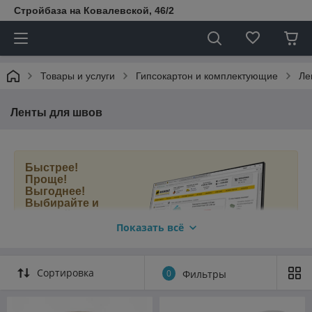
Стройбаза на Ковалевской, 46/2
Товары и услуги
Гипсокартон и комплектующие
Ле
Ленты для швов
Быстрее!
Проще!
Выгоднее!
Выбирайте и
покупайте
ленты для
Показать всё
швов и
серпянки в
нашем новом
Сортировка
0
Фильтры
интернет-
магазине
МАМОНТ.БЕЛ
.