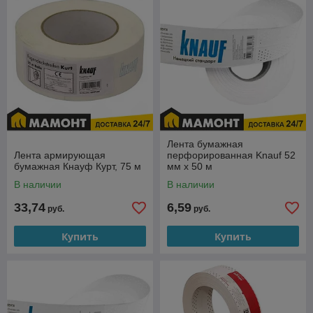
Быстрый поиск и подбор товаров;
Ассортимент еще шире;
Скидки и акции;
Автоматический расчет доставки и разгрузки;
Удобное оформление заказа
Купить ленты для швов в интернет-магазине Мамонт.бел
Лента бумажная
Лента армирующая
перфорированная Knauf 52
бумажная Кнауф Курт, 75 м
мм х 50 м
В наличии
В наличии
33,74
6,59
руб.
руб.
Купить
Купить