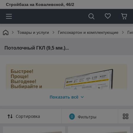
Стройбаза на Ковалевской, 46/2
Товары и услуги
Гипсокартон и комплектующие
Ги
Потолочный ГКЛ (9,5 мм.)...
Быстрее!
Проще!
Выгоднее!
Выбирайте и
покупайте
потолочный
Показать всё
гипсокартон в
нашем новом
интернет-
Сортировка
0
Фильтры
магазине
МАМОНТ.БЕЛ
.