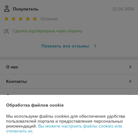
Покупатель
22.04.2026
Отлично
Сделка подтверждена через корзину
Показать все отзывы
О нас
Контакты
Доставка и оплата
Обработка файлов cookie
График работы
Мы используем файлы cookies для обеспечения удобства
пользователей портала и предоставления персональных
Полная версия сайта
рекомендаций.
Вы можете настроить файлы cookies или
отключить их.