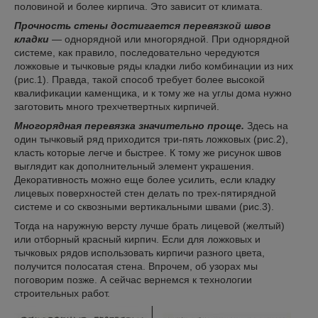
половиной и более кирпича. Это зависит от климата.
Прочность стены достигается перевязкой швов
кладки
— однорядной или многорядной. При однорядной
системе, как правило, последовательно чередуются
ложковые и тычковые ряды кладки либо комбинации из них
(рис.1). Правда, такой способ требует более высокой
квалификации каменщика, и к тому же на углы дома нужно
заготовить много трехчетвертных кирпичей.
Многорядная перевязка значительно проще.
Здесь на
один тычковый ряд приходится три-пять ложковых (рис.2),
класть которые легче и быстрее. К тому же рисунок швов
выглядит как дополнительный элемент украшения.
Декоративность можно еще более усилить, если кладку
лицевых поверхностей стен делать по трех-пятирядной
системе и со сквозными вертикальными швами (рис.3).
Тогда на наружную версту лучше брать лицевой (желтый)
или отборный красный кирпич. Если для ложковых и
тычковых рядов использовать кирпичи разного цвета,
получится полосатая стена. Впрочем, об узорах мы
поговорим позже. А сейчас вернемся к технологии
строительных работ.