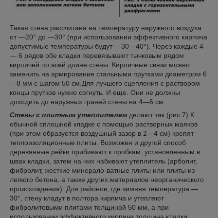
Такая стена рассчитана на температуру наружного воздуха
от —20° до —30° (при использовании эффективного кирпича
допустимые температуры будут —30—40°). Через каждые 4
— 6 рядов обе кладки перевязывают тычковым рядом
кирпичей по всей длине стены. Кирпичные связи можно
заменить на армирование стальными прутками диаметром 6
—8 мм с шагом 50 см.Для лучшего сцепления с раствором
концы прутков нужно согнуть. И еще. Они не должны
доходить до наружных граней стены на 4—6 см.
Стены с плитным утеплителем
делают так.(рис.7).К
обычной сплошной кладке с помощью растворных маяков
(при этом образуется воздушный зазор в 2—4 см) крепят
теплоизоляционные плиты. Возможен и другой способ
деревянные рейки прибивают к пробкам, установленным в
швах кладки, затем на них набивают утеплитель (арболит,
фибролит, жесткие минерало-ватные плиты или плиты из
легкого бетона, а также других материалов неорганического
происхождения). Для районов, где зимняя температура —
30°, стену кладут в полтора кирпича и утепляют
фибролитовыми плитами толщиной 50 мм, а при
использовании эффективного кирпича толщина кладки