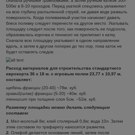
сначала ручными трамбовками, а затем ручным катком 300-
500кг в 8-10 проходов. Перед укаткой спецсмесь увлажняют
на всю глубину распыленной струей, не давая воде размыть
поверхность. Когда поливаемый участок начинает давать
блеск поливку следует перенести на другое место. Укатывать
площадку следует после того, как поверхность ее подсохла,
образовалась корочка и теннисит не прилипает к катку.
Сначала всю площадку укатывают в одном направлении
вдоль, а затем в другом поперек до тех пор, пока каток не
будет оставлять следов.
Расход материалов для строительства стандартного
еврокорта 36 х 18 м. с игровым полем 23,77 х 10,97 м.
составляет:
щебень фракции
(20-40) ~78м. куб.
гравий(шлак) фракции
(5-20) ~40м. куб.
теннисит
при толщине слоя 5см. ~52м. куб.
Разметку площадки можно делать следующим
составом
:
1.
Мел молотый 8кг, клей столярный 0,8кг, вода 10л. Затем
этим составом по трафарету наносится разметка.
2.
Олифой делается основание линий, затем после