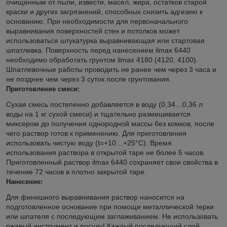
очищенным от пыли, извести, масел, жира, остатков старой
краски и других загрязнений, способных снизить адгезию к
основанию. При необходимости для первоначального
выравнивания поверхностей стен и потолков может
использоваться штукатурка выравнивающая или стартовая
шпатлевка. Поверхность перед нанесением ilmax 6440
необходимо обработать грунтом ilmax 4180 (4120, 4100).
Шпатлевочные работы проводить не ранее чем через 3 часа и
не позднее чем через 3 суток после грунтования.
Приготовление смеси:
Сухая смесь постепенно добавляется в воду (0,34…0,36 л
воды на 1 кг сухой смеси) и тщательно размешивается
миксером до получения однородной массы без комков, после
чего раствор готов к применению. Для приготовления
использовать чистую воду (t=+10…+25°C). Время
использования раствора в открытой таре не более 5 часов.
Приготовленный раствор ilmax 6440 сохраняет свои свойства в
течение 72 часов в плотно закрытой таре.
Нанесение:
Для финишного выравнивания раствор наносится на
подготовленное основание при помощи металлической терки
или шпателя с последующим заглаживанием. Не использовать
ржавый инструмент и посуду! Каждый последующий слой