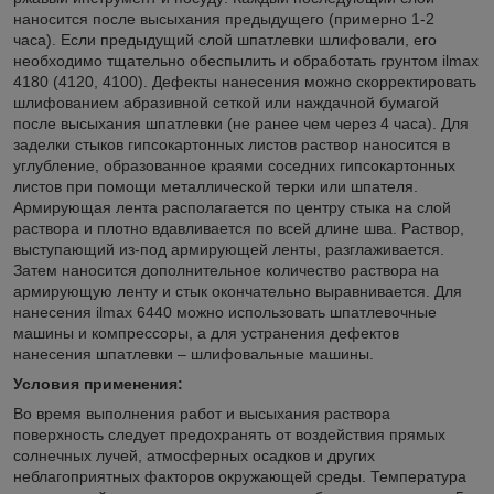
наносится после высыхания предыдущего (примерно 1-2
часа). Если предыдущий слой шпатлевки шлифовали, его
необходимо тщательно обеспылить и обработать грунтом ilmax
4180 (4120, 4100). Дефекты нанесения можно скорректировать
шлифованием абразивной сеткой или наждачной бумагой
после высыхания шпатлевки (не ранее чем через 4 часа). Для
заделки стыков гипсокартонных листов раствор наносится в
углубление, образованное краями соседних гипсокартонных
листов при помощи металлической терки или шпателя.
Армирующая лента располагается по центру стыка на слой
раствора и плотно вдавливается по всей длине шва. Раствор,
выступающий из-под армирующей ленты, разглаживается.
Затем наносится дополнительное количество раствора на
армирующую ленту и стык окончательно выравнивается. Для
нанесения ilmax 6440 можно использовать шпатлевочные
машины и компрессоры, а для устранения дефектов
нанесения шпатлевки – шлифовальные машины.
Условия применения:
Во время выполнения работ и высыхания раствора
поверхность следует предохранять от воздействия прямых
солнечных лучей, атмосферных осадков и других
неблагоприятных факторов окружающей среды. Температура