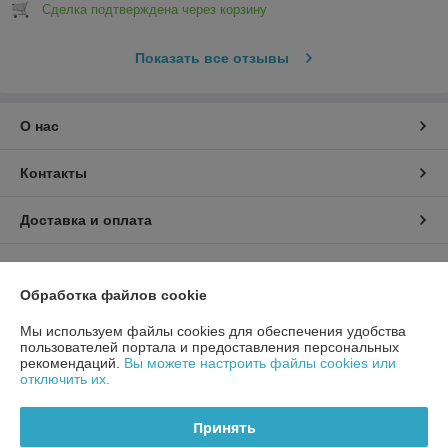
Сделка подтверждена через корзину
Показать все отзывы
О нас
Контакты
Доставка и оплата
График работы
Обработка файлов cookie
Полная версия сайта
Мы используем файлы cookies для обеспечения удобства
пользователей портала и предоставления персональных
Политика обработки cookies
рекомендаций.
Вы можете настроить файлы cookies или
отключить их.
Сайт создан на платформе Deal.by
Принять