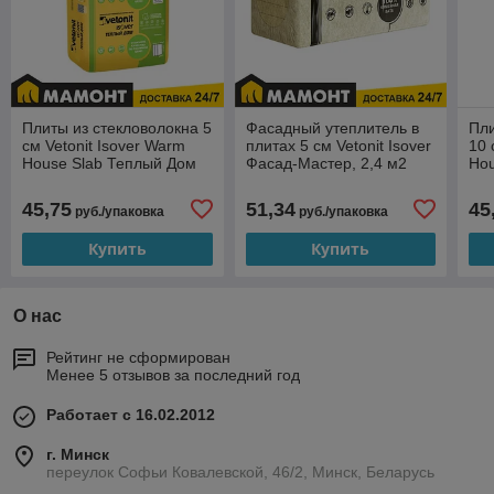
Плиты из стекловолокна 5
Фасадный утеплитель в
Пли
см Vetonit Isover Warm
плитах 5 см Vetonit Isover
10 
House Slab Теплый Дом
Фасад-Мастер, 2,4 м2
Hou
10,0 м2
5,0
45,75
51,34
45
руб./упаковка
руб./упаковка
Купить
Купить
О нас
Рейтинг не сформирован
Менее 5 отзывов за последний год
Работает с 16.02.2012
г. Минск
переулок Софьи Ковалевской, 46/2, Минск, Беларусь