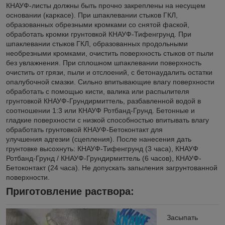
КНАУФ-листы должны быть прочно закреплены на несущем
основании (каркасе). При шпаклевании стыков ГКЛ,
образованных обрезными кромками со снятой фаской,
обработать кромки грунтовкой КНАУФ-Тифенгрунд. При
шпаклевании стыков ГКЛ, образованных продольными
необрезными кромками, очистить поверхность стыков от пыли
без увлажнения. При сплошном шпаклевании поверхность
очистить от грязи, пыли и отслоений, с бетонаудалить остатки
опалубочной смазки. Сильно впитывающие влагу поверхности
обработать c помощью кисти, валика или распылителя
грунтовкой КНАУФ-Грундирмиттель, разбавленной водой в
соотношении 1:3 или КНАУФ Ротбанд-Грунд. Бетонные и
гладкие поверхности с низкой способностью впитывать влагу
обработать грунтовкой КНАУФ-Бетоконтакт для
улучшения адгезии (сцепления). После нанесения дать
грунтовке высохнуть: КНАУФ-Тифенгрунд (3 часа), КНАУФ
Ротбанд-Грунд / КНАУФ-Грундирмиттель (6 часов), КНАУФ-
Бетоконтакт (24 часа). Не допускать запыления загрунтованной
поверхности.
Приготовление раствора:
Засыпать