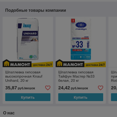
Подобные товары компании
Шпатлевка гипсовая
Шпатлевка гипсовая
Шпа
высокопрочная Knauf
Тайфун Мастер №33
пр
Unihard, 20 кг
белая, 20 кг
Rot
35,87
24,42
20
руб./мешок
руб./мешок
Купить
Купить
О нас