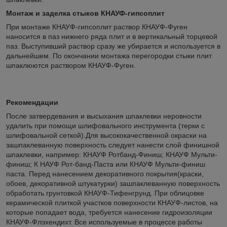
Монтаж и заделка стыков КНАУФ-гипсоплит
При монтаже КНАУФ-гипсоплит раствор КНАУФ-Фуген
наносится в паз нижнего ряда плит и в вертикальный торцевой
паз. Выступивший раствор сразу же убирается и используется в
дальнейшем. По окончании монтажа перегородки стыки плит
шпаклюются раствором КНАУФ-Фуген.
Рекомендации
После затвердевания и высыхания шпаклевки неровности
удалить при помощи шлифовального инструмента (терки с
шлифовальной сеткой).Для высококачественной окраски на
зашпаклеванную поверхность следует нанести слой финишной
шпаклевки, например: КНАУФ Ротбанд-Финиш; КНАУФ Мульти-
финиш; К НАУФ Рот-банд-Паста или КНАУФ Мульти-финиш
паста. Перед нанесением декоративного покрытия(краски,
обоев, декоративной штукатурки) зашпаклеванную поверхность
обработать грунтовкой КНАУФ-Тифенгрунд. При облицовке
керамической плиткой участков поверхности КНАУФ-листов, на
которые попадает вода, требуется нанесение гидроизоляции
КНАУФ-Флэхендихт. Все используемые в процессе работы