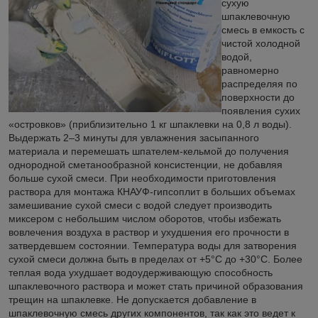
сухую
шпаклевочную
смесь в емкость с
чистой холодной
водой,
равномерно
распределяя по
поверхности до
появления сухих
«островков» (приблизительно 1 кг шпаклевки на 0,8 л воды).
Выдержать 2–3 минуты для увлажнения засыпанного
материала и перемешать шпателем-кельмой до получения
однородной сметанообразной консистенции, не добавляя
больше сухой смеси. При необходимости приготовления
раствора для монтажа КНАУФ-гипсоплит в больших объемах
замешивание сухой смеси с водой следует производить
миксером с небольшим числом оборотов, чтобы избежать
вовлечения воздуха в раствор и ухудшения его прочности в
затвердевшем состоянии. Температура воды для затворения
сухой смеси должна быть в пределах от +5°C до +30°С. Более
теплая вода ухудшает водоудерживающую способность
шпаклевочного раствора и может стать причиной образования
трещин на шпаклевке. Не допускается добавление в
шпаклевочную смесь других компонентов, так как это ведет к