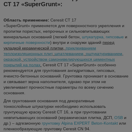
CT 17 «SuperGrunt»
:
Область применение:
Ceresit CT 17
«SuperGrunt»
применяется для поверхностного укрепления и
пропитки пористых, непрочных и сильновпитывающих
минеральных оснований (легкий бетон,
штукатурка, гипсовые
и
кирпичные поверхности
) внутри и снаружи зданий
перед
укладкой керамической плитки,
приклеиванием
теплоизоляционных плит
,
шпатлеванием
,
оштукатуриванием
,
окраской
,
устройством самонивелирующихся цементных
покрытий на полах
.
Ceresit CT 17 «SuperGrunt»
особенно
рекомендуется для грунтования ангидритовых, гипсовых,
ячеисто-бетонных оснований. Грунтовка проникает в основание
и связывает зерна наполнителя, однако при этом не
увеличивает прочностные параметры по всему сечению
основания.
Для грунтования основания под декоративные
тонкослойные штукатурки необходимо использовать
грунтующую краску Ceresit CT 16, а при грунтовании
невпитывающих оснований (керамическая плитка, ДСП,
OSB
и
др.) – адгезионную
грунтовку Alpina EXPERT Beton-Kontakt
или
пленкообразующую грунтовку Ceresit CN 94.