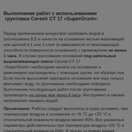
Выполнение работ с использованием
грунтовки
Ceresit CT 17 «SuperGrunt»
:
Перед применением концентрат разбавить водой в
соотношении
1:1
и нанести на основание кистью-макловицей
или щеткой в 1 или 2 слоя (в зависимости от впитывающей
способности поверхности основания) с промежутком
не менее
1 часа
. В случае грунтования оснований
под напольные
выравнивающие смеси
Ceresit CT 17
«SuperGrunt» необходимо вылить на основание и
равномерно распределить с помощью щетки, не образуя луж.
Если после высыхания препарата основание все еще сильно
впитывает воду, то грунтование необходимо повторить.
Выполнение последующих работ после грунтования
производить
не ранее чем через 4 часа
. Инструмент и свежие
загрязнения смывать водой.
Примечание:
Работы следует выполнять в сухих условиях, при
температуре воздуха и основания от +5 °С до +25 °С и
относительной влажности воздуха менее 80%. Все указанные
параметры действительны при температуре воздуха +20 °С и
относительной влажности 60%. В других условиях время