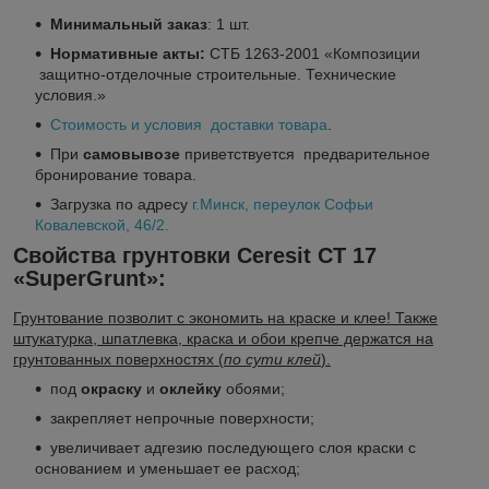
Минимальный заказ
: 1 шт.
Нормативные акты:
СТБ 1263-2001 «Композиции
защитно-отделочные строительные. Технические
условия.»
Стоимость и условия доставки товара
.
При
самовывозе
приветствуется предварительное
бронирование товара.
Загрузка по адресу
г.Минск
, переулок Софьи
Ковалевской, 46/2.
Свойства грунтовки
Ceresit CT 17
«SuperGrunt»
:
Грунтование позволит с экономить на краске и клее! Также
штукатурка, шпатлевка, краска и обои крепче держатся на
грунтованных поверхностях (
по сути клей
).
под
окраску
и
оклейку
обоями;
закрепляет непрочные поверхности;
увеличивает адгезию последующего слоя краски с
основанием и уменьшает ее расход;