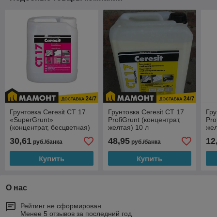
Грунтовка Ceresit CT 17
Грунтовка Ceresit CT 17
Гру
«SuperGrunt»
ProfiGrunt (концентрат,
Pro
(концентрат, бесцветная)
желтая) 10 л
жел
5 л
30,61
48,95
12
руб./банка
руб./банка
Купить
Купить
О нас
Рейтинг не сформирован
Менее 5 отзывов за последний год