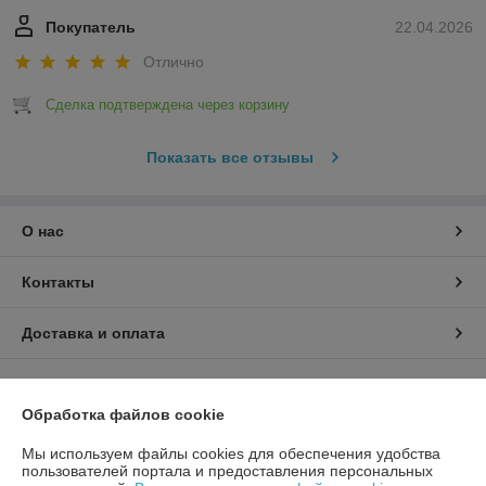
Покупатель
22.04.2026
Отлично
Сделка подтверждена через корзину
Показать все отзывы
О нас
Контакты
Доставка и оплата
График работы
Обработка файлов cookie
Полная версия сайта
Мы используем файлы cookies для обеспечения удобства
пользователей портала и предоставления персональных
Политика обработки cookies