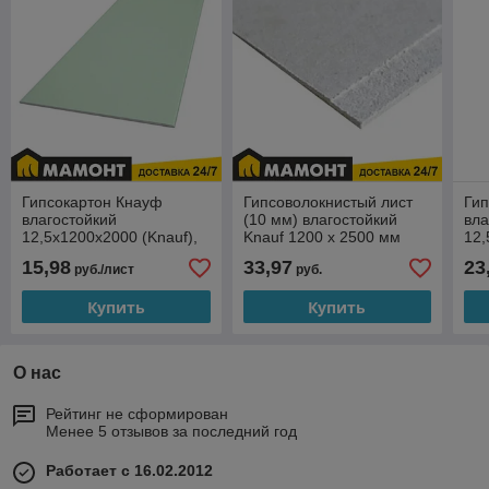
Гипсокартон Кнауф
Гипсоволокнистый лист
Гип
влагостойкий
(10 мм) влагостойкий
вла
12,5х1200х2000 (Knauf),
Knauf 1200 x 2500 мм
12,
2,4 м.кв.
м.к
15,98
33,97
23
руб./лист
руб.
Купить
Купить
О нас
Рейтинг не сформирован
Менее 5 отзывов за последний год
Работает с 16.02.2012