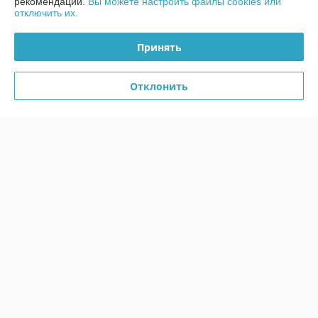
рекомендаций.
Вы можете настроить файлы cookies или
отключить их.
Сайт создан на платформе Deal.by
Принять
Отклонить
Информация для покупателя
Юридическое лицо:
ООО "ББГ"
220073, Минск, ул. Скрыганова, д. 39, комн. 3
Регистрационный номер ЕГР: 691435682
УНП: 691435682
Регистрационный орган: Минский горисполком. Контакты лиц,
уполномоченных рассматривать обращения покупателей по
вопросам, связанным с нарушением законодательства о защите прав
потребителей: Отдел торговли и услуг Фрунзенского района г. Минска,
тел. +375172727384
Дата регистрации компании: 13.02.2012
Ссылка на свидетельство/лицензию