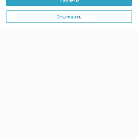
Покупатель
22.04.2026
Отлично
Отклонить
Сделка подтверждена через корзину
Показать все отзывы
О нас
Контакты
Доставка и оплата
График работы
Полная версия сайта
Политика обработки cookies