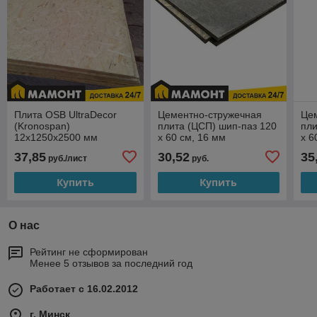
Плита OSB UltraDecor
Цементно-стружечная
Це
(Kronospan)
плита (ЦСП) шип-паз 120
пли
12х1250х2500 мм
х 60 см, 16 мм
х 6
37,85
30,52
35
руб./лист
руб.
Купить
Купить
О нас
Рейтинг не сформирован
Менее 5 отзывов за последний год
Работает с 16.02.2012
г. Минск