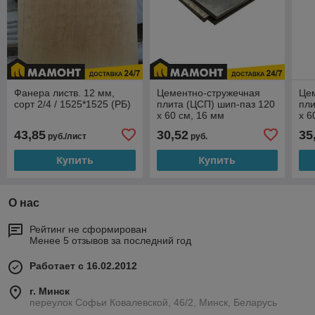
Фанера листв. 12 мм,
Цементно-стружечная
Це
сорт 2/4 / 1525*1525 (РБ)
плита (ЦСП) шип-паз 120
пли
х 60 см, 16 мм
х 6
43,85
30,52
35
руб./лист
руб.
Купить
Купить
О нас
Рейтинг не сформирован
Менее 5 отзывов за последний год
Работает с 16.02.2012
г. Минск
переулок Софьи Ковалевской, 46/2, Минск, Беларусь