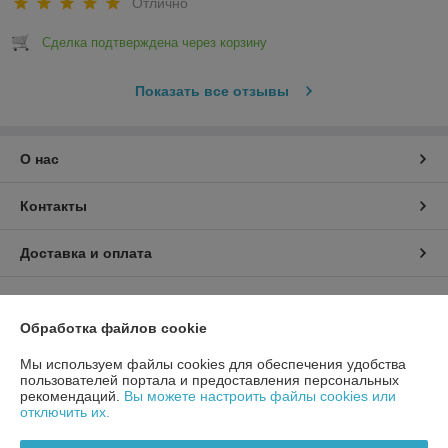
Отлично
Сделка подтверждена через корзину
Показать все отзывы
О нас
Контакты
Доставка и оплата
График работы
Обработка файлов cookie
Полная версия сайта
Мы используем файлы cookies для обеспечения удобства
пользователей портала и предоставления персональных
Политика обработки cookies
рекомендаций.
Вы можете настроить файлы cookies или
отключить их.
Сайт создан на платформе Deal.by