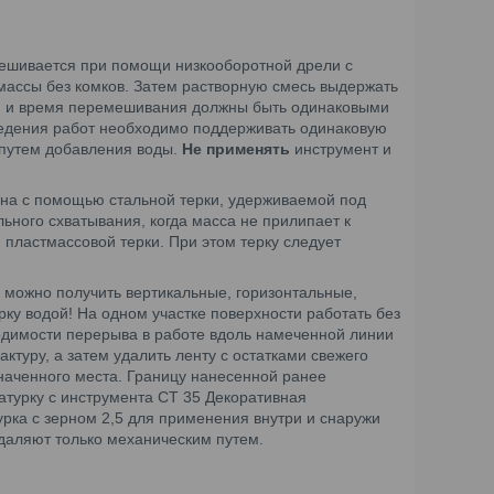
мешивается при помощи низкооборотной дрели с
массы без комков. Затем растворную смесь выдержать
ки и время перемешивания должны быть одинаковыми
ведения работ необходимо поддерживать одинаковую
 путем добавления воды.
Не применять
инструмент и
на с помощью стальной терки, удерживаемой под
льного схватывания, когда масса не прилипает к
пластмассовой терки. При этом терку следует
можно получить вертикальные, горизонтальные,
ку водой! На одном участке поверхности работать без
одимости перерыва в работе вдоль намеченной линии
ктуру, а затем удалить ленту с остатками свежего
наченного места. Границу нанесенной ранее
турку с инструмента СТ 35 Декоративная
рка с зерном 2,5 для применения внутри и снаружи
даляют только механическим путем.