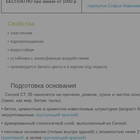
БЕСПЛАТНО при заказе от 1000 р.
переулок Софьи Ковалевс
Свойства
• эластичная
• паропроницаемая
• водостойкая
• устойчива к атмосферным воздействиям
• производится белого цвета и в версии под окраску
Подготовка основания
Ceresit CT 35 наносится на прочное, ровное, сухое и чистое о
(таких, как жир, битум, пыль):
• бетон, цементные и цементно-известковые штукатурки (возраст б
загрунтованные
грунтующей краской
;
• армированный стеклосеткой слой, выполненный из Ceresit;
• гипсовые основания (только внутри зданий) с влажностью ниже
грунтовкой
, а затем
грунтующей краской
;