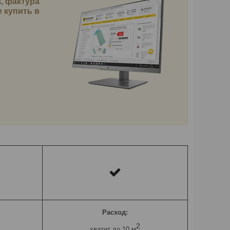
, фактура
 купить в
Расход:
2
хватит до 10
м