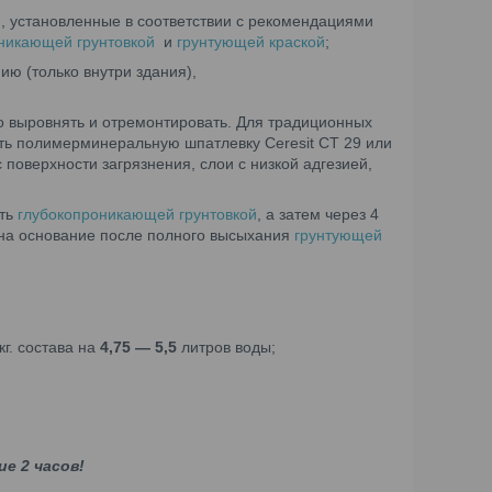
), установленные в соответствии с рекомендациями
никающей грунтовкой
и
грунтующей краской
;
ю (только внутри здания),
выровнять и отремонтировать. Для традиционных
ать полимерминеральную шпатлевку Ceresit CT 29 или
поверхности загрязнения, слои с низкой адгезией,
ать
глубокопроникающей грунтовкой
, а затем через 4
 на основание после полного высыхания
грунтующей
кг. состава на
4,75 ― 5,5
литров воды;
е 2 часов!