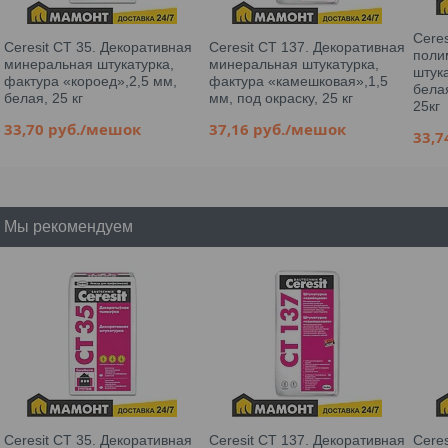
Cere
Ceresit СТ 35. Декоративная
Ceresit СТ 137. Декоративная
поли
минеральная штукатурка,
минеральная штукатурка,
штука
фактура «короед»,2,5 мм,
фактура «камешковая»,1,5
белая
белая, 25 кг
мм, под окраску, 25 кг
25кг
33,70
руб.
/мешок
37,16
руб.
/мешок
33,
Мы рекомендуем
Ceresit СТ 35. Декоративная
Ceresit СТ 137. Декоративная
Cere