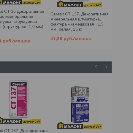
sit СТ 36 Декоративная
Ceresit СТ 137. Декоративная
мерминеральная
минеральная штукатурка,
Штукатурк
турка, структурная
фактура «камешковая»,1,5
МАСТЕР №2
 (структурная 1,0 мм),
мм, белая, 25 кг
21,43
руб
41,88
руб.
/мешок
74
руб.
/мешок
sit СТ 137. Декоративная