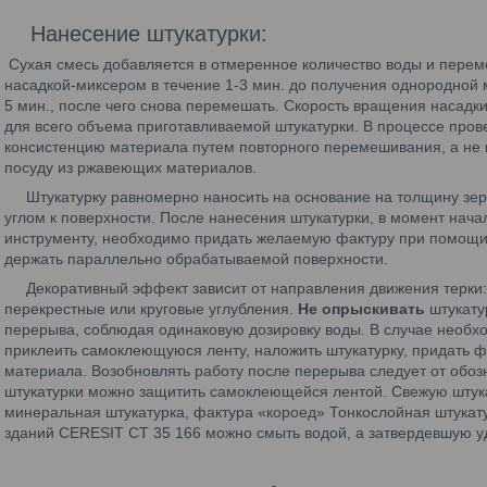
Нанесение штукатурки:
Сухая смесь добавляется в отмеренное количество воды и пере
насадкой-миксером в течение 1-3 мин. до получения однородной 
5 мин., после чего снова перемешать. Скорость вращения насад
для всего объема приготавливаемой штукатурки. В процессе про
консистенцию материала путем повторного перемешивания, а не
посуду из ржавеющих материалов.
Штукатурку равномерно наносить на основание на толщину зер
углом к поверхности. После нанесения штукатурки, в момент нача
инструменту, необходимо придать желаемую фактуру при помощи 
держать параллельно обрабатываемой поверхности.
Декоративный эффект зависит от направления движения терки: 
перекрестные или круговые углубления.
Не опрыскивать
штукатур
перерыва, соблюдая одинаковую дозировку воды. В случае необх
приклеить самоклеющуюся ленту, наложить штукатурку, придать фа
материала. Возобновлять работу после перерыва следует от обоз
штукатурки можно защитить самоклеющейся лентой. Свежую штука
минеральная штукатурка, фактура «короед» Тонкослойная штукату
зданий CERESIT CT 35 166 можно смыть водой, а затвердевшую у