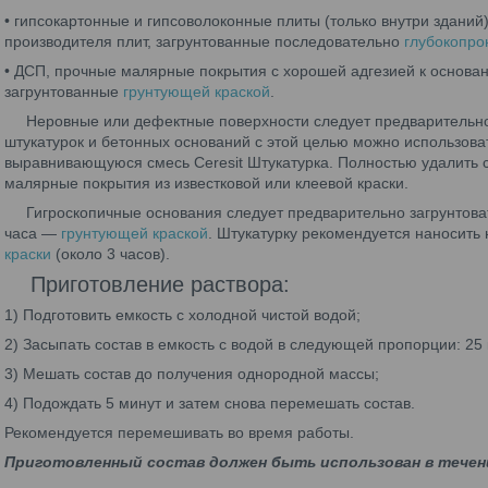
• гипсокартонные и гипсоволоконные плиты (только внутри зданий
производителя плит, загрунтованные последовательно
глубокопро
• ДСП, прочные малярные покрытия с хорошей адгезией к основани
загрунтованные
грунтующей краской
.
Неровные или дефектные поверхности следует предварительно 
штукатурок и бетонных оснований с этой целью можно использов
выравнивающуюся смесь Ceresit Штукатурка. Полностью удалить с 
малярные покрытия из известковой или клеевой краски.
Гигроскопичные основания следует предварительно загрунтов
часа —
грунтующей краской
. Штукатурку рекомендуется наносить
краски
(около 3 часов).
Приготовление раствора:
1) Подготовить емкость с холодной чистой водой;
2) Засыпать состав в емкость с водой в следующей пропорции: 25 
3) Мешать состав до получения однородной массы;
4) Подождать 5 минут и затем снова перемешать состав.
Рекомендуется перемешивать во время работы.
Приготовленный состав должен быть использован в течени