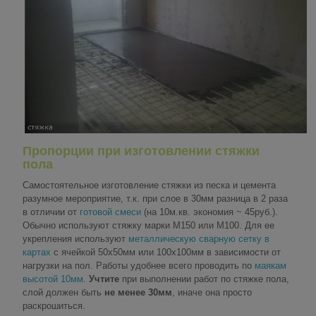
Пропорции при изготовлении стяжки
пола
Самостоятельное изготовление стяжки из песка и цемента
разумное мероприятие, т.к. при слое в 30мм разница в 2 раза
в отличии от
готовой смеси
(на 10м.кв. экономия ~ 45руб.).
Обычно используют стяжку марки М150 или М100. Для ее
укрепления используют
металлическую сварную сетку в
картах
с ячейкой 50х50мм или 100х100мм в зависимости от
нагрузки на пол. Работы удобнее всего проводить по
маякам
высотой 10мм
.
Учтите
при выполнении работ по стяжке пола,
слой должен быть
не менее 30мм
, иначе она просто
раскрошиться.