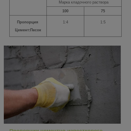
Марка кладочного раствора
100
75
Пропорция
1:4
1:5
Цемент:Песок
Пропорции цементно-известкового