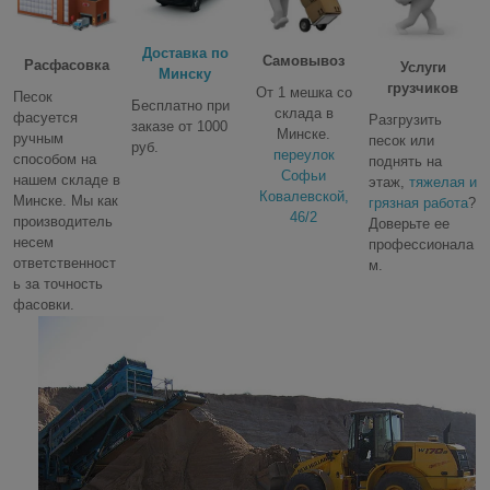
Доставка по
Самовывоз
Расфасовка
Услуги
Минску
грузчиков
От 1 мешка со
Песок
Бесплатно при
склада в
фасуется
Разгрузить
заказе от 1000
Минске.
ручным
песок или
руб.
переулок
способом на
поднять на
Софьи
нашем складе в
этаж,
тяжелая и
Ковалевской,
Минске. Мы как
грязная работа
?
46/2
производитель
Доверьте ее
несем
профессионала
ответственност
м.
ь за точность
фасовки.