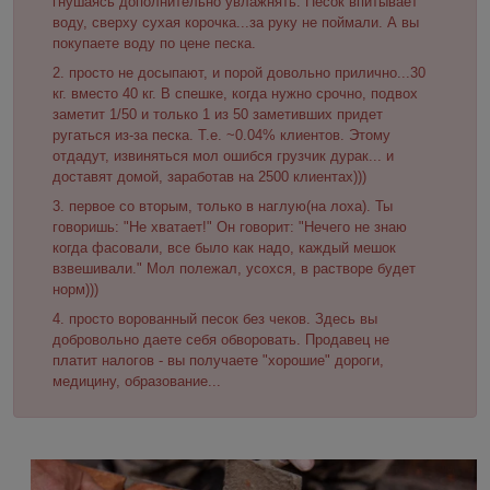
гнушаясь дополнительно увлажнять. Песок впитывает
воду, сверху сухая корочка...за руку не поймали. А вы
покупаете воду по цене песка.
просто не досыпают, и порой довольно прилично...30
кг. вместо 40 кг. В спешке, когда нужно срочно, подвох
заметит 1/50 и только 1 из 50 заметивших придет
ругаться из-за песка. Т.е. ~0.04% клиентов. Этому
отдадут, извиняться мол ошибся грузчик дурак... и
доставят домой, заработав на 2500 клиентах)))
первое со вторым, только в наглую(на лоха). Ты
говоришь: "Не хватает!" Он говорит: "Нечего не знаю
когда фасовали, все было как надо, каждый мешок
взвешивали." Мол полежал, усохся, в растворе будет
норм)))
просто ворованный песок без чеков. Здесь вы
добровольно даете себя обворовать. Продавец не
платит налогов - вы получаете "хорошие" дороги,
медицину, образование...