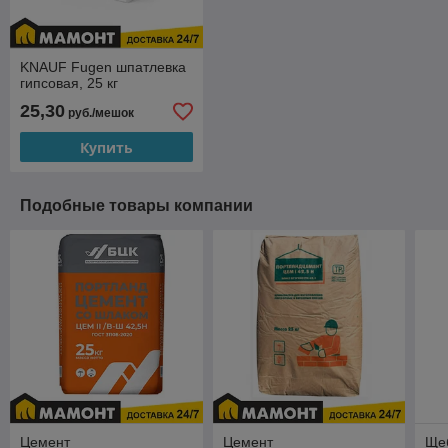
KNAUF Fugen шпатлевка
гипсовая, 25 кг
25,30
руб./мешок
Купить
Подобные товары компании
Цемент
Цемент
Щеб