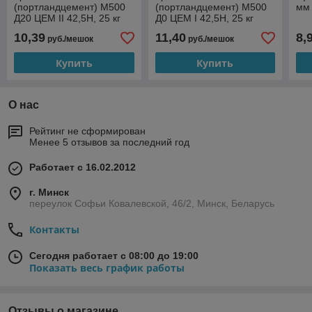
(портландцемент) М500
(портландцемент) М500
мм 
Д20 ЦЕМ II 42,5Н, 25 кг
Д0 ЦЕМ I 42,5Н, 25 кг
(ОАО
(ОАО "Мальцовский
10,39
11,40
8,
руб./мешок
руб./мешок
«Красносельскстройматериалы»)
Портландцемент")
Купить
Купить
О нас
Рейтинг не сформирован
Менее 5 отзывов за последний год
Работает с 16.02.2012
г. Минск
переулок Софьи Ковалевской, 46/2, Минск, Беларусь
Контакты
Сегодня работает с 08:00 до 19:00
Показать весь график работы
Отзывы о магазине