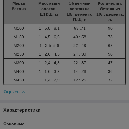
Марка
Массовый
Объемный
Количество
бетона
состав,
состав на
бетона из
Ц:П:Щ, кг
10л цемента,
10л. цемента,
П:Щ, л
л.
М100
1 : 5,8 : 8,1
53 :71
90
М150
1 : 4,5 : 6,6
40 : 58
73
М200
1 : 3,5 :5,6
32 : 49
62
М250
1 : 2,6 : 4,5
24 : 39
50
М300
1 : 2,4 : 4,3
22 : 37
47
М400
1 : 1,6 : 3,2
14 : 28
36
М450
1 : 1,4 : 2,9
12 : 25
32
Скрыть
Характеристики
Основные