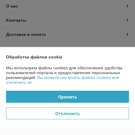
О нас
Контакты
Доставка и оплата
График работы
Обработка файлов cookie
Полная версия сайта
Мы используем файлы cookies для обеспечения удобства
пользователей портала и предоставления персональных
Политика обработки cookies
рекомендаций.
Вы можете настроить файлы cookies или
отключить их.
Сайт создан на платформе Deal.by
Принять
Отклонить
Информация для покупателя