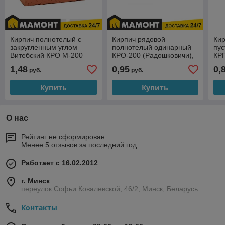
Кирпич полнотелый с
Кирпич рядовой
Кир
закругленным углом
полнотелый одинарный
пу
Витебский КРО М-200
КРО-200 (Радошковичи),
КР
(Цех №1) Печной
Поштучно
1,48
0,95
0,
руб.
руб.
Купить
Купить
О нас
Рейтинг не сформирован
Менее 5 отзывов за последний год
Работает с 16.02.2012
г. Минск
переулок Софьи Ковалевской, 46/2, Минск, Беларусь
Контакты