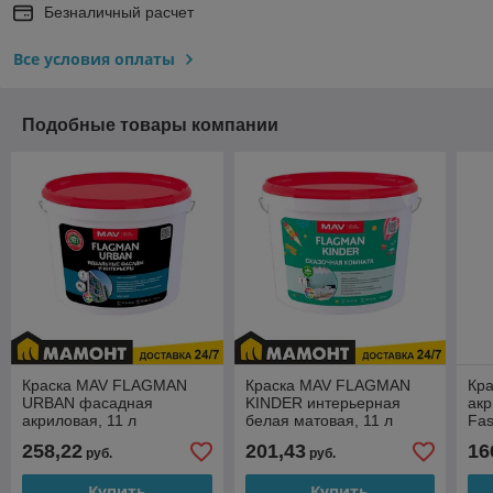
Безналичный расчет
Все условия оплаты
Подобные товары компании
Краска MAV FLAGMAN
Краска MAV FLAGMAN
Кр
URBAN фасадная
KINDER интерьерная
акр
акриловая, 11 л
белая матовая, 11 л
Fas
кг
258,22
201,43
16
руб.
руб.
Купить
Купить