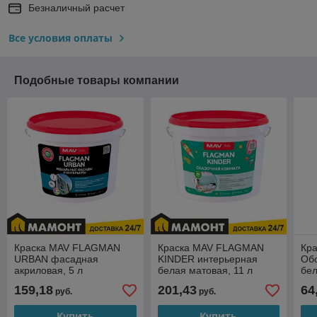
Безналичный расчет
Все условия оплаты
Подобные товары компании
Краска MAV FLAGMAN
Краска MAV FLAGMAN
Кр
URBAN фасадная
KINDER интерьерная
Обо
акриловая, 5 л
белая матовая, 11 л
бел
159,18
201,43
64
руб.
руб.
Купить
Купить