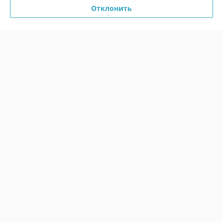
Отклонить
Показать все отзывы
О нас
Контакты
Доставка и оплата
График работы
Полная версия сайта
Политика обработки cookies
Сайт создан на платформе Deal.by