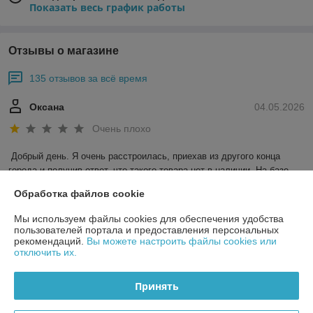
Показать весь график работы
Отзывы о магазине
135 отзывов за всё время
Оксана
04.05.2026
Очень плохо
Добрый день. Я очень расстроилась, приехав из другого конца 
города и получив ответ, что такого товара нет в наличии. На базе 
даже не потрудились объяснить, почему так произошло, что заказ 
Обработка файлов cookie
был подтвержден, а товара в наличии не оказалось. Больше никогда 
не буду свящываться с этой конторой....
Мы используем файлы cookies для обеспечения удобства
пользователей портала и предоставления персональных
рекомендаций.
Вы можете настроить файлы cookies или
Покупатель
22.04.2026
отключить их.
Отлично
Принять
Сделка подтверждена через корзину