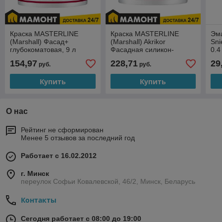
Краска MASTERLINE
Краска MASTERLINE
Эм
(Marshall) Фасад+
(Marshall) Akrikor
Sni
глубокоматовая, 9 л
Фасадная силикон-
0.4
акриловая матовая, 9 л
154,97
228,71
29
руб.
руб.
Купить
Купить
О нас
Рейтинг не сформирован
Менее 5 отзывов за последний год
Работает с 16.02.2012
г. Минск
переулок Софьи Ковалевской, 46/2, Минск, Беларусь
Контакты
Сегодня работает с 08:00 до 19:00