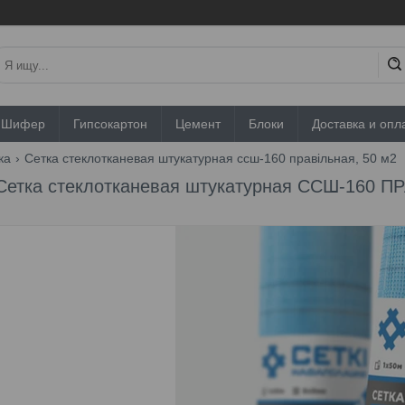
Шифер
Гипсокартон
Цемент
Блоки
Доставка и опл
ка
Сетка стеклотканевая штукатурная ссш-160 правiльная, 50 м2
Сетка стеклотканевая штукатурная ССШ-160 П