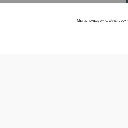
Мы используем файлы cookie
Информация покупателю
Хит груп
Прайс-листы
Шифер
Новости
Гипсокар
Доставка товара
Сухие с