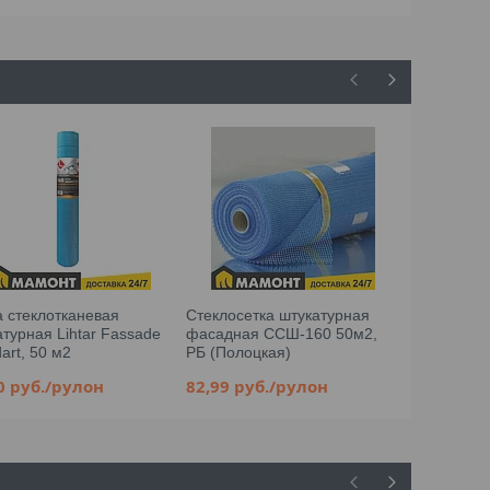
а стеклотканевая
Стеклосетка штукатурная
Сетка свар
атурная Lihtar Fassade
фасадная ССШ-160 50м2,
мм, 50 x 5
art, 50 м2
РБ (Полоцкая)
облегченна
80
руб.
/рулон
82,99
руб.
/рулон
5,36
руб.