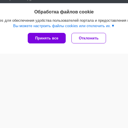
Обработка файлов cookie
s для обеспечения удобства пользователей портала и предоставления
Вы можете настроить файлы cookies или отключить их.
Принять все
Отклонить
Стеклосетка штукатурная
Стеклосетка штукатурная
Сетк
фасадная ССШ-160 20м2,
фасадная ССШ-160 10м2,
штук
РБ (Полоцкая)
РБ (Полоцкая)
Stand
44,88
руб.
/рулон
23,90
руб.
/рулон
54,
пы товаров
Популярные статьи
Стены из ГКЛ
тон
Сколько стоит дом построить
троительные смеси
Марки бетона