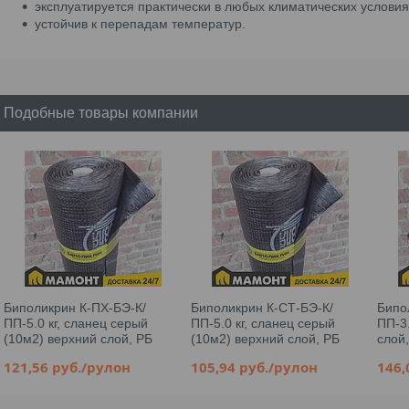
эксплуатируется практически в любых климатических условия
устойчив к перепадам температур.
Подобные товары компании
Биполикрин К-ПХ-БЭ-К/
Биполикрин К-СТ-БЭ-К/
Бипо
ПП-5.0 кг, сланец серый
ПП-5.0 кг, сланец серый
ПП-3
(10м2) верхний слой, РБ
(10м2) верхний слой, РБ
слой
121,56
руб.
/рулон
105,94
руб.
/рулон
146