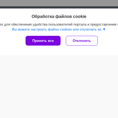
Мы рекомендуем
Обработка файлов cookie
s для обеспечения удобства пользователей портала и предоставления
Вы можете настроить файлы cookies или отключить их.
Принять все
Отклонить
Стеклоизол К-СТ-Б-ПП/
Биполикрин К-ПХ-БЭ-К/
Бипо
ПП-3.0 кг (15м2) нижний
ПП-5.0 кг, сланец серый
ПП-3
слой, РБ
(10м2) верхний слой, РБ
РБ
102,29
руб.
/рулон
121,56
руб.
/рулон
93,
пы товаров
Популярные статьи