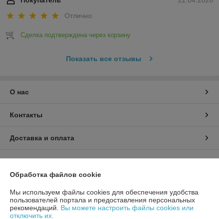
Покупатель
22.04.2026
Отлично
Сделка подтверждена через корзину
Показать все отзывы
О нас
Контакты
Доставка и оплата
График работы
Обработка файлов cookie
Полная версия сайта
Мы используем файлы cookies для обеспечения удобства
пользователей портала и предоставления персональных
Политика обработки cookies
рекомендаций.
Вы можете настроить файлы cookies или
отключить их.