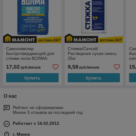
Самонивелир
Стяжка/Ceresit/
Са
быстротвердеющий для
Растворная сухая смесь
бы
стяжки пола ВОЛМА-
25кг
гип
Нивелир Экспресс, 25 кг
gyp
17,02
9,58
15
руб./мешок
руб./мешок
Купить
Купить
О нас
Рейтинг не сформирован
Менее 5 отзывов за последний год
Работает с 16.02.2012
г. Минск