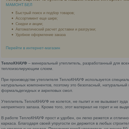
МАМОНТ.БЕЛ
Быстрый поиск и подбор товаров;
Ассортимент еще шире;
Скидки и акции;
Автоматический расчет доставки и разгрузки;
Удобное оформление заказа
Перейти в интернет-магазин
ТеплоКНАУФ
– минеральный утеплитель, разработанный для всех
теплоизолирующим слоем.
При производстве утеплителя ТеплоКНАУФ используется специал
натуральных компонентов, поэтому это безопасный, натуральный 
формальдегидных и акриловых смол.
Утеплитель ТеплоКНАУФ не колется, не пылит и не вызывает зуда п
неприятного запаха. Кроме того, этот материал не горит и не выд
В работе ТеплоКНАУФ прост и удобен, он легко режется и отлично
каркаса. Благодаря своей упругости он держится в любых строител
не сползая и не оседая. Прослужит такой утеплитель не менее 50 