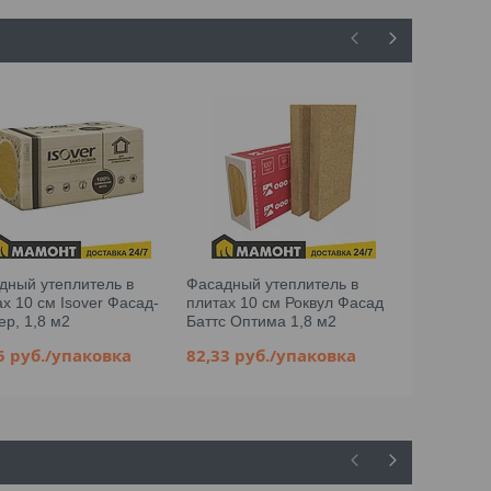
дный утеплитель в
Фасадный утеплитель в
Фасадный 
х 10 см Isover Фасад-
плитах 10 см Роквул Фасад
плитах 5 
ер, 1,8 м2
Баттс Оптима 1,8 м2
4,32 м2
05
руб.
/упаковка
82,33
руб.
/упаковка
79,97
руб