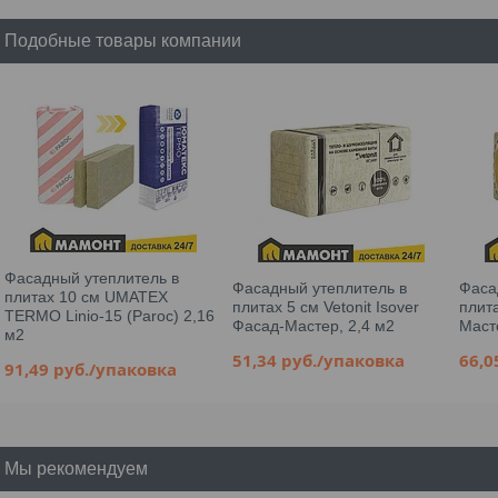
Подобные товары компании
Фасадный утеплитель в
Фасадный утеплитель в
Фаса
плитах 10 см UMATEX
плитах 5 см Vetonit Isover
плита
TERMO Linio-15 (Paroc) 2,16
Фасад-Мастер, 2,4 м2
Маст
м2
51,34
руб.
/упаковка
66,
91,49
руб.
/упаковка
Мы рекомендуем