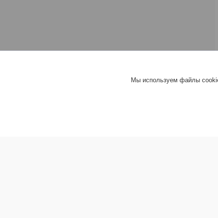
Мы используем файлы cookie
Информация покупателю
Хит груп
Прайс-листы
Шифер
Новости
Гипсокар
Доставка товара
Сухие с