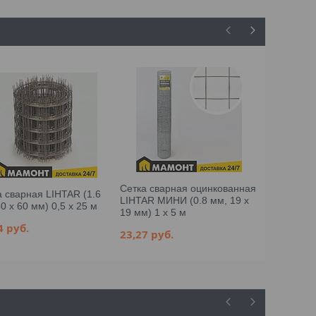
Сетка сварная оцинкованная
а сварная LIHTAR (1.6
Прогон для
LIHTAR МИНИ (0.8 мм, 19 x
0 x 60 мм) 0,5 x 25 м
(RAL8017, 
19 мм) 1 x 5 м
04
руб.
20,87
руб
23,27
руб.