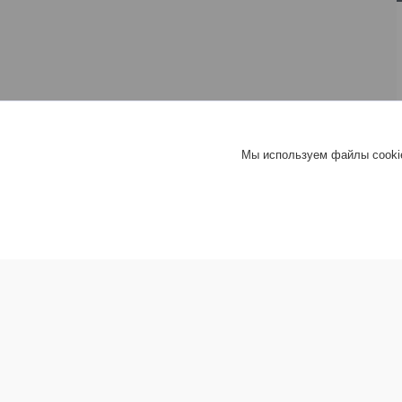
Мы используем файлы cookie
Информация покупателю
Хит груп
Прайс-листы
Шифер
Новости
Гипсокар
Доставка товара
Сухие с