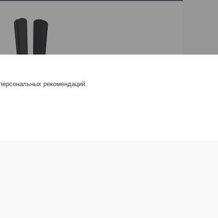
 персональных рекомендаций.
етник металлический
ТИЖ 111 мм, (RAL7024,
т), 1,5 м
2
руб.
Мы в соцсетях
Instagram
YouTube