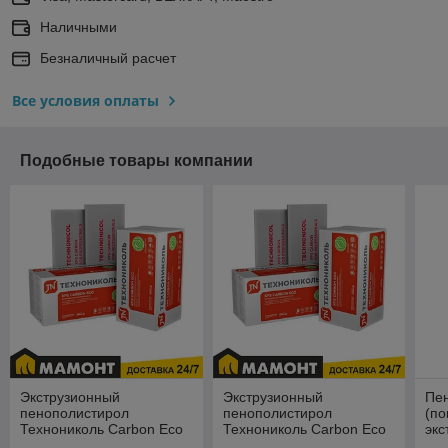
Наличными
Безналичный расчет
Все условия оплаты
Подобные товары компании
Экструзионный
Экструзионный
Пе
пенополистирол
пенополистирол
(по
Технониколь Carbon Eco
Технониколь Carbon Eco
эк
50 поштучно
20 поштучно
пе