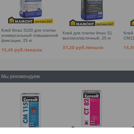
Клей Ilmax 3100 для плитки
Клей для плитки ilmax S1
Клей 
универсальный повышенной
высокоэластичный, 25 кг
CM11 
фиксации, 25 кг
37,20
руб.
/мешок
15,
15,45
руб.
/мешок
Мы рекомендуем