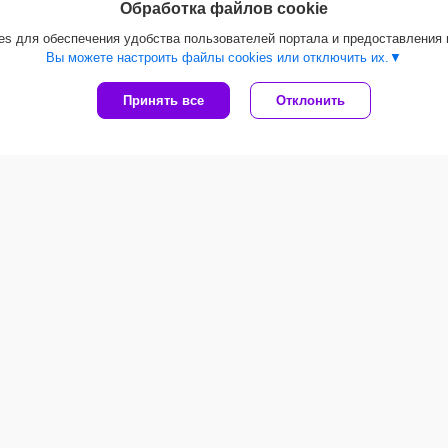
Обработка файлов cookie
Клей Ceresit CT 82 для
Клей
Клей для мрамора и мозаики
теплоизоляционных плит, 25
унив
s для обеспечения удобства пользователей портала и предоставления
Ceresit CM115 белый, 25 кг
кг
фикса
Вы можете настроить файлы cookies или отключить их.
33,97
руб.
/мешок
14,96
руб.
/мешок
15,
Принять все
Отклонить
пы товаров
Популярные статьи
Стены из ГКЛ
тон
Сколько стоит дом построить
троительные смеси
Марки бетона
азосиликатные
Выбор материала для стен
керамический
Все статьи
оляция
ивный щебень
н
Сайт создан на платформе Deal.by
Политика обработки файлов cookies