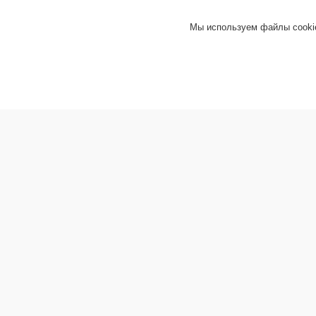
Мы используем файлы cookie
Информация покупателю
Хит груп
Прайс-листы
Шифер
Новости
Гипсокар
Доставка товара
Сухие с
Контакты
Блоки г
Возврат товара
Кирпич 
Документы
Теплоиз
О магазине
Декорат
Ондули