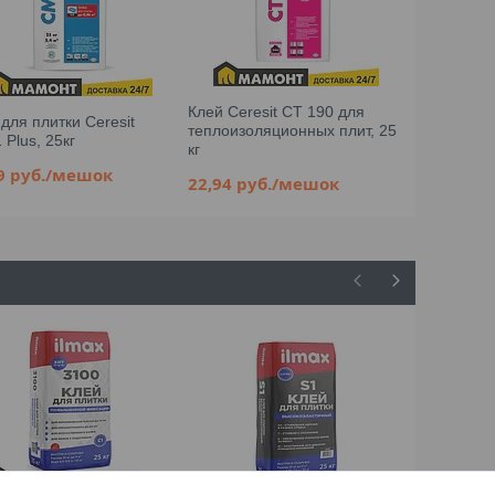
Клей Ceresit CT 190 для
для плитки Ceresit
Клей для п
теплоизоляционных плит, 25
Plus, 25кг
CM16, 25кг
кг
39
руб.
/мешок
26,90
руб
22,94
руб.
/мешок