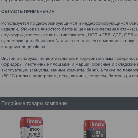
ОБЛАСТЬ ПРИМЕНЕНИЯ
Используется по деформирующимся и недеформирующимся основа
изделий, блоков из ячеистого бетона; цементно-песчаная стяжка;
штукатурки; гипсовые плиты; гипсокартон, ЦСП и ГВЛ; ДСП, OSB и
существующая облицовка («плитка по плитке») и малярные покры
и пароизоляция ilmax.
Внутри и снаружи, по вертикальным и горизонтальным поверхност
(коридоры, лестничные площадки и марши, офисные и складски
эксплуатации (санузлы, ванные комнаты, бани), а также по пове
+80 °C (полы с подогревом, печи, камины, террасы, балконы) и во
Подобные товары компании