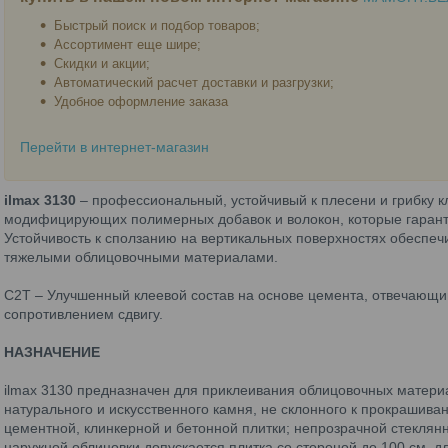
Быстрый поиск и подбор товаров;
Ассортимент еще шире;
Скидки и акции;
Автоматический расчет доставки и разгрузки;
Удобное оформление заказа
Перейти в интернет-магазин
ilmax 3130
– профессиональный, устойчивый к плесени и грибку к
модифицирующих полимерных добавок и волокон, которые гарант
Устойчивость к сползанию на вертикальных поверхностях обеспе
тяжелыми облицовочными материалами.
C2T – Улучшенный клеевой состав на основе цемента, отвечающ
сопротивлением сдвигу.
НАЗНАЧЕНИЕ
ilmax 3130 предназначен для приклеивания облицовочных материа
натурального и искусственного камня, не склонного к прокрашиван
цементной, клинкерной и бетонной плитки; непрозрачной стеклян
наружной облицовки допускается плитка со стороной до 100 см, дл