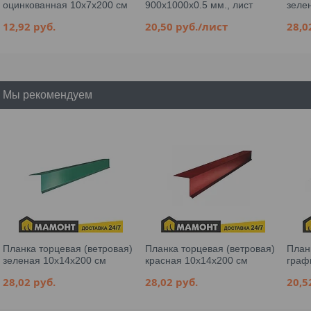
оцинкованная 10х7х200 см
900x1000x0.5 мм., лист
зеле
12,92
руб.
20,50
руб.
/лист
28,
Мы рекомендуем
Планка торцевая (ветровая)
Планка торцевая (ветровая)
План
зеленая 10x14x200 см
красная 10x14x200 см
граф
28,02
руб.
28,02
руб.
20,