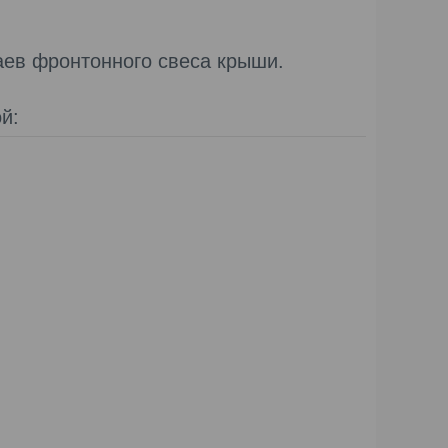
аев фронтонного свеса крыши.
й: