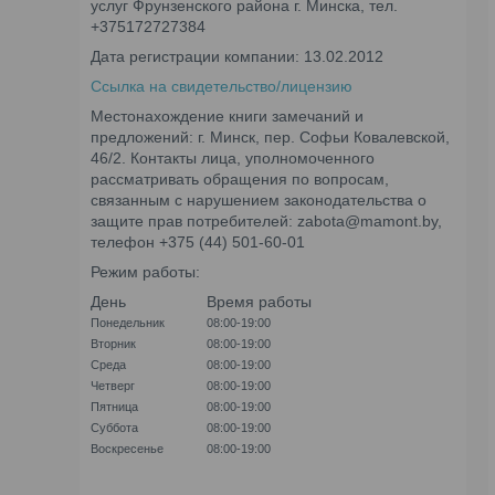
услуг Фрунзенского района г. Минска, тел.
+375172727384
Дата регистрации компании: 13.02.2012
Ссылка на свидетельство/лицензию
Местонахождение книги замечаний и
предложений: г. Минск, пер. Софьи Ковалевской,
46/2. Контакты лица, уполномоченного
рассматривать обращения по вопросам,
связанным с нарушением законодательства о
защите прав потребителей: zabota@mamont.by,
телефон +375 (44) 501-60-01
Режим работы:
День
Время работы
Понедельник
08:00-19:00
Вторник
08:00-19:00
Среда
08:00-19:00
Четверг
08:00-19:00
Пятница
08:00-19:00
Суббота
08:00-19:00
Воскресенье
08:00-19:00