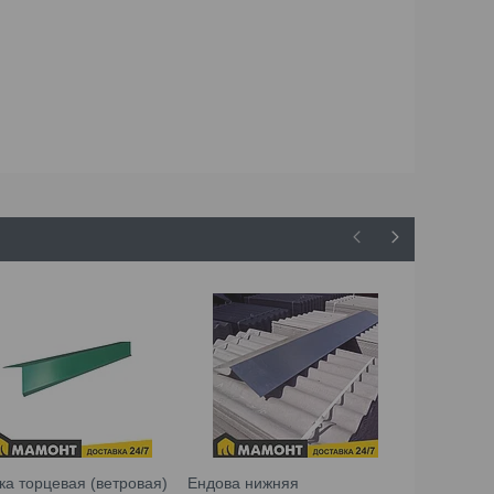
ка торцевая (ветровая)
Ендова нижняя
Планка тор