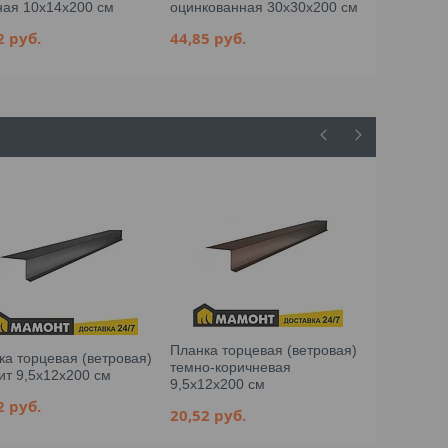
ная 10x14x200 см
оцинкованная 30x30x200 см
красная 1
02
руб.
44,85
руб.
28,02
руб
Планка торцевая (ветровая)
ка торцевая (ветровая)
темно-коричневая
ит 9,5x12x200 см
9,5x12x200 см
52
руб.
20,52
руб.