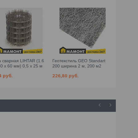
а сварная LIHTAR (1.6
Геотекстиль GEO Standart
Сетка свар
0 x 60 мм) 0,5 x 25 м
200 ширина 2 м, 200 м2
мм, 50 x 60
04
руб.
226,80
руб.
21,83
руб