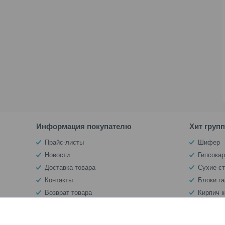
Информация покупателю
Хит груп
Прайс-листы
Шифер
Новости
Гипсокар
Доставка товара
Сухие с
Контакты
Блоки г
Возврат товара
Кирпич 
Документы
Теплоиз
О магазине
Декорат