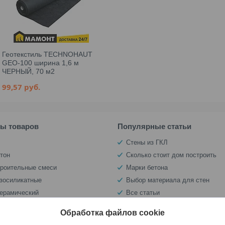
Геотекстиль TECHNOHAUT
GEO-100 ширина 1,6 м
ЧЕРНЫЙ, 70 м2
99,57
руб.
пы товаров
Популярные статьи
Стены из ГКЛ
тон
Сколько стоит дом построить
троительные смеси
Марки бетона
азосиликатные
Выбор материала для стен
керамический
Все статьи
оляция
Обработка файлов cookie
ивный щебень