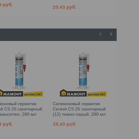
43
руб.
29,43
руб
29,43
руб.
Силиконов
коновый герметик
Силиконовый герметик
Ceresit CS
sit CS 25 санитарный
Ceresit CS 25 санитарный
(03) мрамо
манхэттен, 280 мл
(12) темно-серый, 280 мл
мл
43
руб.
29,43
руб.
29,43
руб