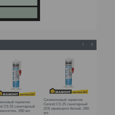
Силиконовый герметик
коновый герметик
Силиконов
Ceresit CS 25 санитарный
sit CS 25 санитарный
Ceresit CS
(03) мраморно-белый, 280
манхэттен, 280 мл
(43) бежев
мл