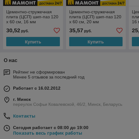
Цементно-стружечная
Цементно-стружечная
Це
плита (ЦСП) шип-паз 120
плита (ЦСП) шип-паз 120
пли
х 60 см, 16 мм
х 60 см, 20 мм
16
30,52
35,57
25
руб.
руб.
Купить
Купить
О нас
Рейтинг не сформирован
Менее 5 отзывов за последний год
Работает с 16.02.2012
г. Минск
переулок Софьи Ковалевской, 46/2, Минск, Беларусь
Контакты
Сегодня работает с 08:00 до 19:00
Показать весь график работы