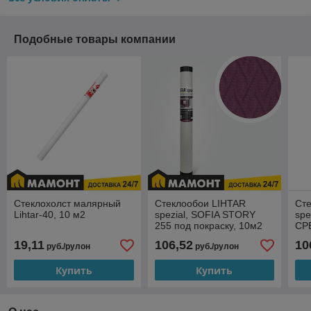
Подобные товары компании
Стеклохолст малярный
Стеклообои LIHTAR
Ст
Lihtar-40, 10 м2
spezial, SOFIA STORY
spe
255 под покраску, 10м2
СР
пок
19,11
106,52
10
руб./рулон
руб./рулон
Купить
Купить