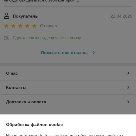
не буду свящываться с этой конторой....
Покупатель
22.04.2026
Отлично
Сделка подтверждена через корзину
Показать все отзывы
О нас
Контакты
Доставка и оплата
График работы
Обработка файлов cookie
Полная версия сайта
Мы используем файлы cookies для обеспечения удобства