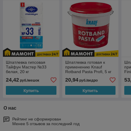
Шпатлевка гипсовая
Шпатлевка готовая к
Шпа
Тайфун Мастер №33
применению Knauf
пр
белая, 20 кг
Rotband Pasta Profi, 5 кг
Fin
24,42
20,94
53
руб./мешок
руб./ведро
Купить
Купить
О нас
Рейтинг не сформирован
Менее 5 отзывов за последний год